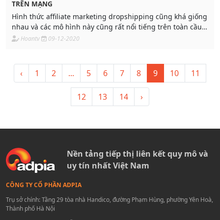
TRÊN MẠNG
Hình thức affiliate marketing dropshipping cũng khá giống
nhau và các mô hình này cũng rất nổi tiếng trên toàn cầu.
Đây là hình thức kiếm tiền online đầy tiềm năng, bài viết
Hoantv
09-12-2020
này cùng Adpia tìm hiểu về Dropship nhé
‹
1
2
...
5
6
7
8
9
10
11
12
13
14
›
Nền tảng tiếp thị liên kết quy mô và
uy tín nhất Việt Nam
CÔNG TY CỔ PHẦN ADPIA
Trụ sở chính: Tầng 29 tòa nhà Handico, đường Phạm Hùng, phường Yên Hoà,
Thành phố Hà Nội