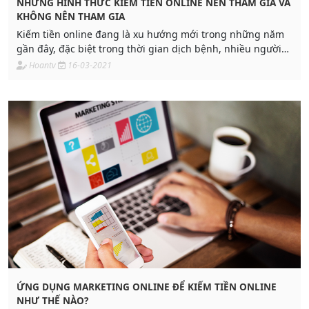
NHỮNG HÌNH THỨC KIẾM TIỀN ONLINE NÊN THAM GIA VÀ
KHÔNG NÊN THAM GIA
Kiếm tiền online đang là xu hướng mới trong những năm
gần đây, đặc biệt trong thời gian dịch bệnh, nhiều người
phải ở nhà làm việc thì công việc kiếm tiền online
Hoantv
16-03-2021
ỨNG DỤNG MARKETING ONLINE ĐỂ KIẾM TIỀN ONLINE
NHƯ THẾ NÀO?