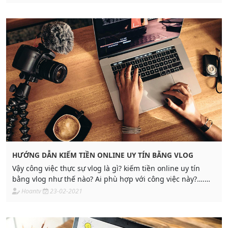
của ADPIA đã làm và hướng dẫn cho nhiều bạn thành công
tương tự.
HƯỚNG DẪN KIẾM TIỀN ONLINE UY TÍN BẰNG VLOG
Vậy công việc thực sự vlog là gì? kiếm tiền online uy tín
bằng vlog như thế nào? Ai phù hợp với công việc này?….
Nếu bạn muốn tìm hiểu thêm về công việc
Hoantv
23-02-2021