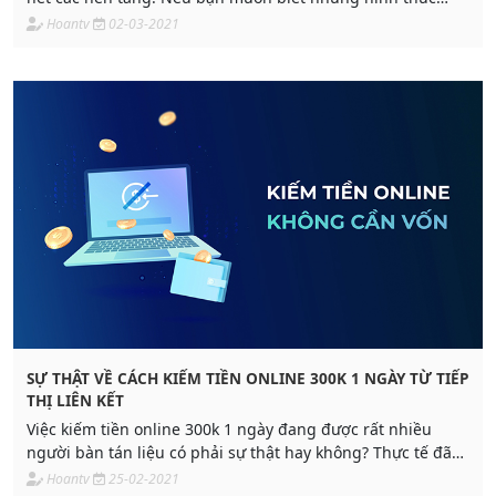
kiếm tiền online hiệu quả thì hãy tiếp tục
Hoantv
02-03-2021
SỰ THẬT VỀ CÁCH KIẾM TIỀN ONLINE 300K 1 NGÀY TỪ TIẾP
THỊ LIÊN KẾT
Việc kiếm tiền online 300k 1 ngày đang được rất nhiều
người bàn tán liệu có phải sự thật hay không? Thực tế đã
chứng minh đây hoàn toàn là sự thật do chính Publisher
Hoantv
25-02-2021