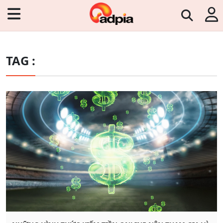
TAG :