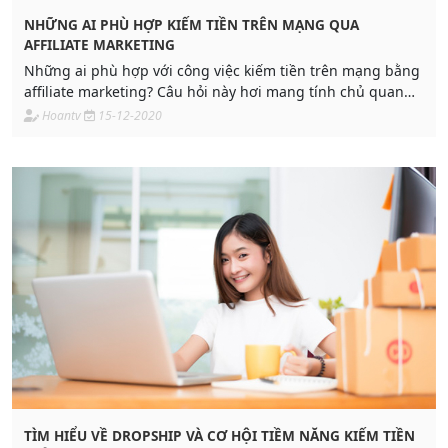
NHỮNG AI PHÙ HỢP KIẾM TIỀN TRÊN MẠNG QUA
AFFILIATE MARKETING
Những ai phù hợp với công việc kiếm tiền trên mạng bằng
affiliate marketing? Câu hỏi này hơi mang tính chủ quan
của mỗi người, ngoài những người coi làm affiliate
Hoantv
15-12-2020
marketing nói riêng và bán hàng online là nghề chính, làm
fulltime thì cũng có nhiều người tham gia với mong muốn
tìm một nghề tay trái.
TÌM HIỂU VỀ DROPSHIP VÀ CƠ HỘI TIỀM NĂNG KIẾM TIỀN