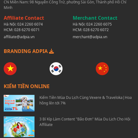
CN Miền Nam: 98 Nguyễn Công Trứ, phường Sài Gòn, Thành phố Hồ Chí
Minh
Affiliate Contact
Merchant Contact
Hà Nội:
024 2260 6074
Hà Nội:
024 2260 6075
HCM:
028 6270 6071
HCM:
028 6270 6072
affiliate@adpia.vn
merchant@adpia.vn
BRANDING ADPIA
KIẾM TIỀN ONLINE
Kiếm Tiền Mùa Du Lịch Cùng Vexere & Traveloka|Hoa
hồng lên tới 7%
3 Bí Kíp Làm Content "Bão Đơn" Mùa Du Lịch Cho Hội
Affiliate