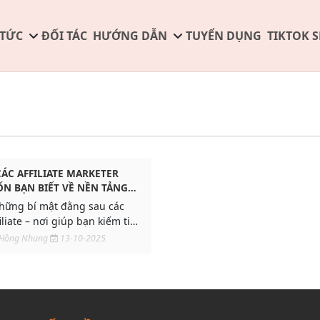
 TỨC
ĐỐI TÁC
HƯỚNG DẪN
TUYỂN DỤNG
TIKTOK 
CÁC AFFILIATE MARKETER
N BẠN BIẾT VỀ NỀN TẢNG
ững bí mật đằng sau các
iliate – nơi giúp bạn kiếm tiền
g minh.
 Hồng Nhung
13-10-2025