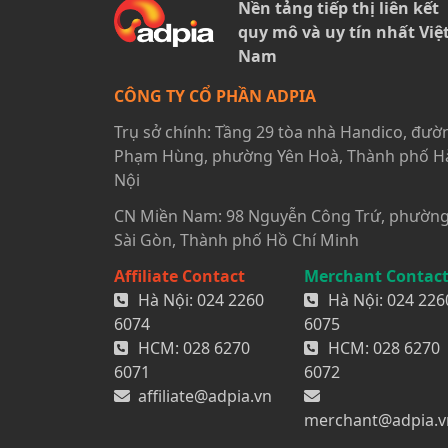
Nền tảng tiếp thị liên kết
quy mô và uy tín nhất Việ
Nam
CÔNG TY CỔ PHẦN ADPIA
Trụ sở chính: Tầng 29 tòa nhà Handico, đườ
Phạm Hùng, phường Yên Hoà, Thành phố H
Nội
CN Miền Nam: 98 Nguyễn Công Trứ, phườn
Sài Gòn, Thành phố Hồ Chí Minh
Affiliate Contact
Merchant Contac
Hà Nội:
024 2260
Hà Nội:
024 226
6074
6075
HCM:
028 6270
HCM:
028 6270
6071
6072
affiliate@adpia.vn
merchant@adpia.v