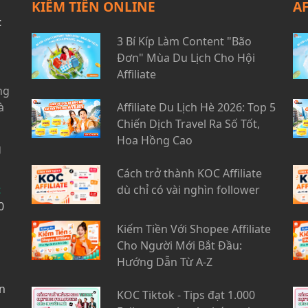
KIẾM TIỀN ONLINE
A
t
3 Bí Kíp Làm Content "Bão
Đơn" Mùa Du Lịch Cho Hội
Affiliate
ng
à
Affiliate Du Lịch Hè 2026: Top 5
Chiến Dịch Travel Ra Số Tốt,
Hoa Hồng Cao
g
Cách trở thành KOC Affiliate
t
dù chỉ có vài nghìn follower
0
Kiếm Tiền Với Shopee Affiliate
Cho Người Mới Bắt Đầu:
Hướng Dẫn Từ A-Z
n
KOC Tiktok - Tips đạt 1.000