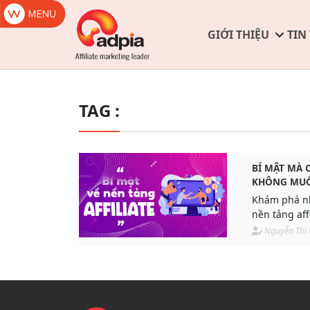
GIỚI THIỆU
TIN
TAG :
BÍ MẬT MÀ 
KHÔNG MUỐ
AFFILIATE
Khám phá nh
nền tảng aff
online thôn
Nguyễn Thị