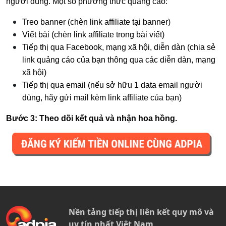
người dùng. Một số phương thức quảng cáo:
Treo banner (chèn link affiliate tại banner)
Viết bài (chèn link affiliate trong bài viết)
Tiếp thị qua Facebook, mạng xã hội, diễn dàn (chia sẻ
link quảng cáo của bạn thông qua các diễn dàn, mạng
xã hội)
Tiếp thị qua email (nếu sở hữu 1 data email người
dùng, hãy gửi mail kèm link affiliate của bạn)
Bước 3: Theo dõi kết quả và nhận hoa hồng.
Nền tảng tiếp thị liên kết quy mô và
uy tín nhất Việt Nam