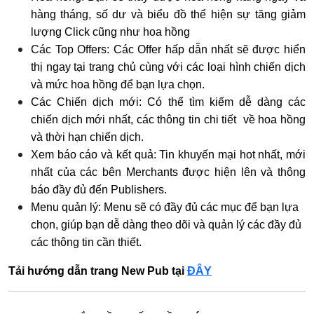
hàng tháng, số dư và biểu đồ thể hiện sự tăng giảm
lượng Click cũng như hoa hồng
Các Top Offers:
Các Offer hấp dẫn nhất sẽ được hiển
thị ngay tại trang chủ cùng với các loại hình chiến dịch
và mức hoa hồng để bạn lựa chọn.
Các Chiến dịch mới:
Có thể tìm kiếm dễ dàng các
chiến dịch mới nhất, các thông tin chi tiết về hoa hồng
và thời hạn chiến dịch.
Xem báo cáo và kết quả:
Tin khuyến mại hot nhất, mới
nhất của các bên Merchants được hiện lên và thông
báo đầy đủ đến Publishers.
Menu quản lý:
Menu sẽ có đầy đủ các mục để bạn lựa
chọn, giúp bạn dễ dàng theo dõi và quản lý các đầy đủ
các thông tin cần thiết.
Tải hướng dẫn trang New Pub tại
ĐÂY