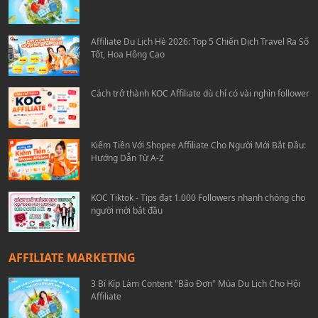
Affiliate Du Lịch Hè 2026: Top 5 Chiến Dịch Travel Ra Số
Tốt, Hoa Hồng Cao
Cách trở thành KOC Affiliate dù chỉ có vài nghìn follower
Kiếm Tiền Với Shopee Affiliate Cho Người Mới Bắt Đầu:
Hướng Dẫn Từ A-Z
KOC Tiktok - Tips đạt 1.000 Followers nhanh chóng cho
người mới bắt đầu
AFFILIATE MARKETING
3 Bí Kíp Làm Content "Bão Đơn" Mùa Du Lịch Cho Hội
Affiliate