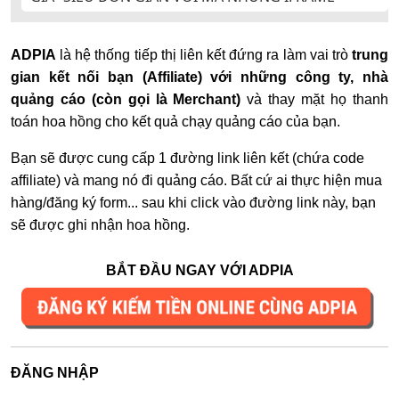
ADPIA
là hệ thống tiếp thị liên kết đứng ra làm vai trò
trung
gian
kết nối bạn (Affiliate) với những công ty, nhà
quảng cáo (còn gọi là Merchant)
và thay mặt họ thanh
toán hoa hồng cho kết quả chạy quảng cáo của bạn.
Bạn sẽ được cung cấp 1 đường link liên kết (chứa code
affiliate) và mang nó đi quảng cáo. Bất cứ ai thực hiện mua
hàng/đăng ký form... sau khi click vào đường link này, bạn
sẽ được ghi nhận hoa hồng.
BẮT ĐẦU NGAY VỚI ADPIA
ĐĂNG NHẬP