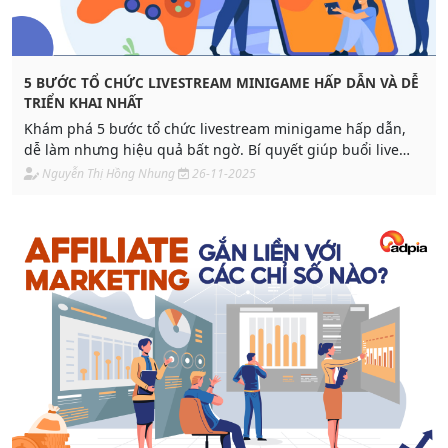
5 BƯỚC TỔ CHỨC LIVESTREAM MINIGAME HẤP DẪN VÀ DỄ
TRIỂN KHAI NHẤT
Khám phá 5 bước tổ chức livestream minigame hấp dẫn,
dễ làm nhưng hiệu quả bất ngờ. Bí quyết giúp buổi live
“cháy comment, bùng doanh số” cùng Adpia
Nguyễn Thị Hồng Nhung
26-11-2025