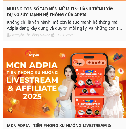
NHỮNG CON SỐ TẠO NÊN NIỀM TIN: HÀNH TRÌNH XÂY
DỰNG SỨC MẠNH HỆ THỐNG CỦA ADPIA
Không chỉ là vận hành, mà còn là sức mạnh hệ thống mà
Adpia đang xây dựng và duy trì mỗi ngày. Và những con số
dưới đây chính là minh chứng rõ nhất.
Nguyễn Thị Hồng Nhung
21-01-2026
MCN ADPIA - TIÊN PHONG XU HƯỚNG LIVESTREAM &