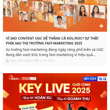
VÌ SAO CONTENT UGC DỄ THẮNG CẢ KOL/KOC? SỰ THẬT
PHÍA SAU THỊ TRƯỜNG FAST-MARKETING 2025
Xu hướng fast-marketing đang ngày càng phổ biến và UGC
đang dần vượt KOL trong fast-marketing vì hiệu quả
chuyển đổi và chi phí tối ưu. Định hướng nào cho Branding
Ngoc Anh Nguyen
12-12-2025
& chuyển đổi của SMEs, Start-up năm 2026?