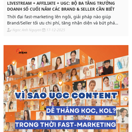
LIVESTREAM + AFFILIATE + UGC: BỘ BA TĂNG TRƯỞNG
DOANH SỐ CUỐI NĂM CÁC BRAND & SELLER CẦN BIẾT
Thời đại fast-marketing lên ngôi, giải pháp nào giúp
Brand/Seller tối ưu chi phí, tăng nhận diện và bứt phá
doanh số trong thời gian ngắn? Xem bài viết để hiểu và áp
Ngoc Anh Nguyen
17-12-2025
dụng triển khai ngay trong mùa Tết!