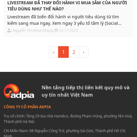
LIVESTREAM ĐÃ THAY ĐỔI HÀNH VI MUA SẮM CỦA NGƯỜI
TIÊU DÙNG NHƯ THẾ NÀO?
Livestream đã biến đổi hành vi người tiêu dùng từ tìm
kiếm sang mua ngay. Xem ngay 3 yếu tố tâm lý (Social
Proof, Khan Hiếm) ảnh hưởng quyết định mua sắm và giải
Nguyễn Thị Hồng Nhung
13-11-2025
pháp công nghệ tối ưu hiệu quả Live.
‹
1
2
›
Nền tảng tiếp thị liên kết quy mô và
uy tín nhất Việt Nam
CÔNG TY CỔ PHẦN ADPIA
Trụ sở chính: Tầng 29 tòa nhà Handico, đường Phạm Hùng, phường Yên Hoà,
Thành phố Hà Nội
CN Miền Nam: 98 Nguyễn Công Trứ, phường Sài Gòn, Thành phố Hồ Chí
Minh