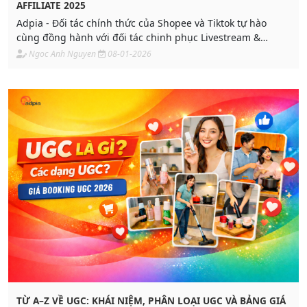
AFFILIATE 2025
Adpia - Đối tác chính thức của Shopee và Tiktok tự hào
cùng đồng hành với đối tác chinh phục Livestream &
Affiliate trong thời đại Fast-Marketing. Tối ưu chi phí, kết
Ngoc Anh Nguyen
08-01-2026
hợp hiệu quả Branding & Performance trong ngắn hạn.
TỪ A–Z VỀ UGC: KHÁI NIỆM, PHÂN LOẠI UGC VÀ BẢNG GIÁ