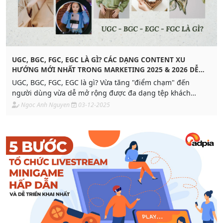
UGC, BGC, FGC, EGC LÀ GÌ? CÁC DẠNG CONTENT XU
HƯỚNG MỚI NHẤT TRONG MARKETING 2025 & 2026 DỄ
VIRAL
UGC, BGC, FGC, EGC là gì? Vừa tăng "điểm chạm" đến
người dùng vừa dễ mở rộng được đa dạng tệp khách
hàng, dự báo dạng content này sẽ trở nên phổ biết trong
Ngoc Anh Nguyen
03-12-2025
Marketing 2026. Khám phá ngay để tối ưu chi phí cho từng
chiến dịch.