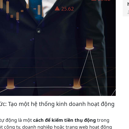
thức: Tạo một hệ thống kinh doanh hoạt động
tự động là một
cách để kiếm tiền thụ động
trong
ột công ty, doanh nghiệp hoặc trang web hoạt động