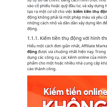
vào cổ phiếu hoặc quỹ đầu tư, và xây dựng 
tạo ra một cơ sở cho việc
kiếm tiền thụ độ
động không phải là một phép màu và yêu cầu
những cách nhỏ và dần dần xây dựng lên để 
động.
1.1.1. Kiếm tiền thụ động với hình thứ
Hiểu một cách đơn giản nhất, Affiliate Mar
động
được ưa chuộng nhất hiện nay. Trong n
dụng các công cụ, các kênh online của mìn
phẩm cho một hoặc nhiều nhà cung cấp khá
cáo thành công.