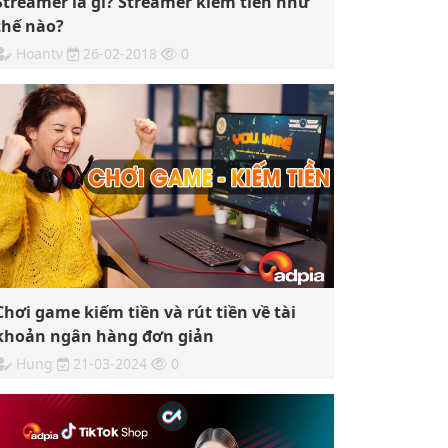
Streamer là gì? Streamer kiếm tiền như
thế nào?
Hoantv
26-02-2018
0
Chơi game kiếm tiền và rút tiền về tài
khoản ngân hàng đơn giản
Hung
21-03-2024
0