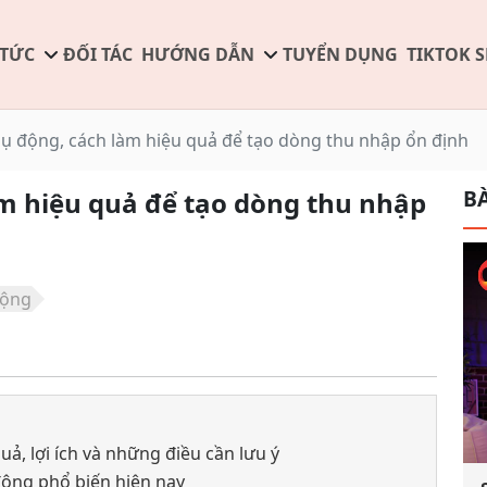
 TỨC
ĐỐI TÁC
HƯỚNG DẪN
TUYỂN DỤNG
TIKTOK 
hụ động, cách làm hiệu quả để tạo dòng thu nhập ổn định
BÀ
àm hiệu quả để tạo dòng thu nhập
động
ả, lợi ích và những điều cần lưu ý
động phổ biến hiện nay