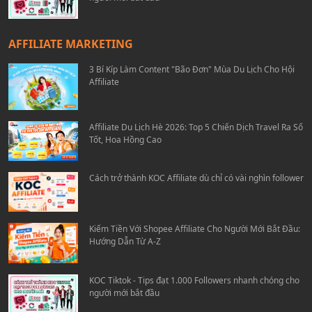
AFFILIATE MARKETING
3 Bí Kíp Làm Content "Bão Đơn" Mùa Du Lịch Cho Hội
Affiliate
Affiliate Du Lịch Hè 2026: Top 5 Chiến Dịch Travel Ra Số
Tốt, Hoa Hồng Cao
Cách trở thành KOC Affiliate dù chỉ có vài nghìn follower
Kiếm Tiền Với Shopee Affiliate Cho Người Mới Bắt Đầu:
Hướng Dẫn Từ A-Z
KOC Tiktok - Tips đạt 1.000 Followers nhanh chóng cho
người mới bắt đầu