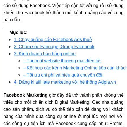
cáo sử dụng Facebook. Việc tiếp cận tốt với người sử dụng
khiến cho Facebook trở thành một kênh quảng cáo vô cùng
hấp dẫn.
Mục lục:
1. Chạy quảng cáo Facebook Ads thuê
2. Chăm sóc Fanpage, Group Facebook
3. Kinh doanh bán hàng online
– Tạo một website thương mại điện tử:
– Kết hợp các kênh Marketing Online tiếp cận khác
– Tối ưu chi phí và hiệu quả chuyển đổi:
4. Đăng kí affiliate marketing với hệ thống Adpia.vn
Facebook Marketing
giờ đây đã trở thành phần không thể
thiếu cho mỗi chiến dịch
Digital Marketing
.
Các nhà quảng
cáo sản phẩm, dịch vụ có thể tiếp cận dễ dàng với khách
hàng của mình qua công cụ online ở mọi lúc mọi nơi với
các công cụ tiện ích mà Facebook cung cấp như:
Profile,