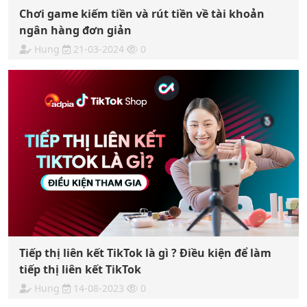
Chơi game kiếm tiền và rút tiền về tài khoản
ngân hàng đơn giản
Hung
21-03-2024
0
Tiếp thị liên kết TikTok là gì ? Điều kiện để làm
tiếp thị liên kết TikTok
Hung
14-08-2023
0