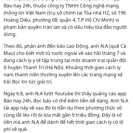
Báo hay 24h, thuộc công ty TNHH Công nghệ mạng
thông tin Việt Nam (trụ sở chính tại Tòa nhà H2, số 196
Hoàng Diệu, phường 08, quận 4, T.P Hồ Chí Minh) vi
phạm bản quyền tràn lan và có dấu hiệu lừa đảo người
dùng.
Theo đó, phản ánh đến báo Lao Động, anh N.A (quê Cà
Mau) cho biết mới từ nước ngoài về vào hồi tháng 7 và
đang cách ly y tế tập trung tại một doanh trại quân đội
ở huyện Thanh Trì (Hà Nội). Khoảng thời gian cách ly
nam thanh niên thường xuyên lên các trang mạng xã
hội đọc tin tức giải trí.
Ngày 6.8, anh N.A lướt Youtube thì thấy quảng cáo app
Báo hay 24h, đọc báo có thể kiếm tiền dễ dàng. Anh N.A
tải app này về sau đó bị dẫn dụ theo phương thức vô
cùng lắt léo rồi bị lừa mất gần 9 triệu đồng. Đây là số
tiền mà anh N.A để dành để hết thời gian cách ly có lộ
phí về quê.