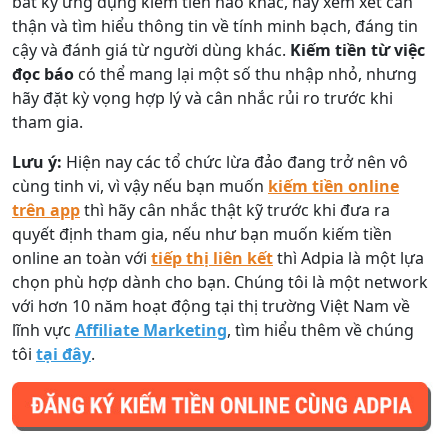
bất kỳ ứng dụng kiếm tiền nào khác, hãy xem xét cẩn
thận và tìm hiểu thông tin về tính minh bạch, đáng tin
cậy và đánh giá từ người dùng khác.
Kiếm tiền từ việc
đọc báo
có thể mang lại một số thu nhập nhỏ, nhưng
hãy đặt kỳ vọng hợp lý và cân nhắc rủi ro trước khi
tham gia.
Lưu ý:
Hiện nay các tổ chức lừa đảo đang trở nên vô
cùng tinh vi, vì vậy nếu bạn muốn
kiếm tiền online
trên app
thì hãy cân nhắc thật kỹ trước khi đưa ra
quyết định tham gia, nếu như bạn muốn kiếm tiền
online an toàn với
tiếp thị liên kết
thì Adpia là một lựa
chọn phù hợp dành cho bạn. Chúng tôi là một network
với hơn 10 năm hoạt động tại thị trường Việt Nam về
lĩnh vực
Affiliate Marketing
, tìm hiểu thêm về chúng
tôi
tại đây
.