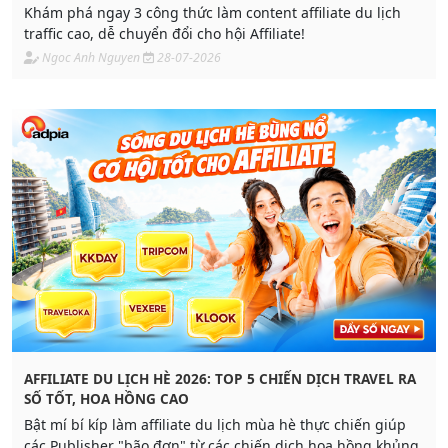
Khám phá ngay 3 công thức làm content affiliate du lịch
traffic cao, dễ chuyển đổi cho hội Affiliate!
Ngoc Anh Nguyen
28-07-2026
AFFILIATE DU LỊCH HÈ 2026: TOP 5 CHIẾN DỊCH TRAVEL RA
SỐ TỐT, HOA HỒNG CAO
Bật mí bí kíp làm affiliate du lịch mùa hè thực chiến giúp
các Publisher "bão đơn" từ các chiến dịch hoa hồng khủng