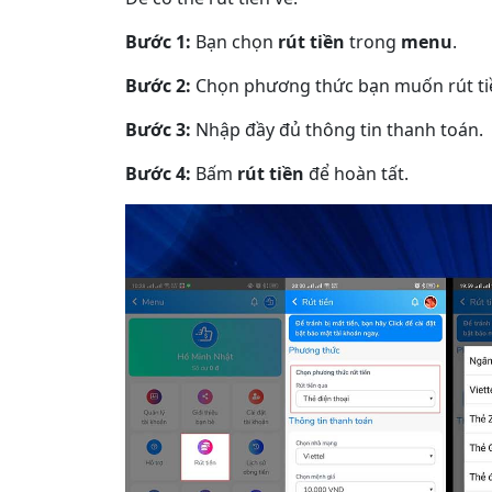
Bước 1:
Bạn chọn
rút tiền
trong
menu
.
Bước 2:
Chọn phương thức bạn muốn rút tiề
Bước 3:
Nhập đầy đủ thông tin thanh toán.
Bước 4:
Bấm
rút tiền
để hoàn tất.