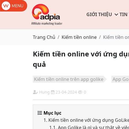
GIỚI THIỆU
TIN
Trang Chủ
Kiếm tiền online
Kiếm tiền o
Kiếm tiền online với ứng dụ
quả
Kiếm tiền online trên app golike
App Gol
Hung
23-04-2024
0
Mục lục
1. Kiếm tiền online với ứng dụng GoLik
1.1. App Golike là gì và sự thật về vi