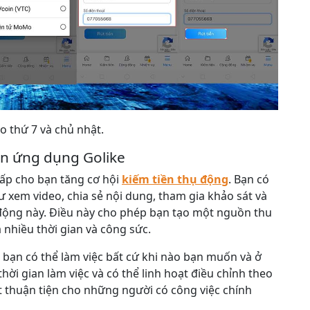
o thứ 7 và chủ nhật.
rên ứng dụng Golike
ấp cho bạn tăng cơ hội
kiếm tiền thụ động
. Bạn có
 xem video, chia sẻ nội dung, tham gia khảo sát và
động này. Điều này cho phép bạn tạo một nguồn thu
nhiều thời gian và công sức.
 bạn có thể làm việc bất cứ khi nào bạn muốn và ở
hời gian làm việc và có thể linh hoạt điều chỉnh theo
ất thuận tiện cho những người có công việc chính