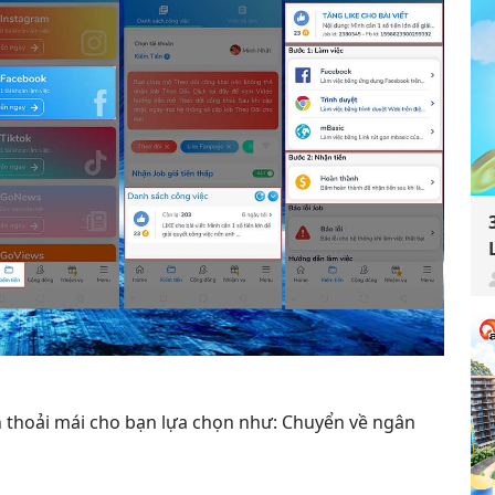
ền thoải mái cho bạn lựa chọn như: Chuyển về ngân