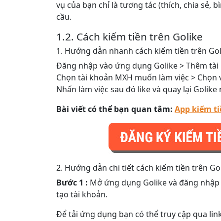
vụ của bạn chỉ là tương tác (thích, chia sẻ, b
cầu.
1.2. Cách kiếm tiền trên Golike
1. Hướng dẫn nhanh cách kiếm tiền trên Gol
Đăng nhập vào ứng dụng Golike > Thêm tài 
Chọn tài khoản MXH muốn làm việc > Chọn v
Nhấn làm việc sau đó like và quay lại Golik
Bài viết có thể bạn quan tâm:
App kiếm ti
2. Hướng dẫn chi tiết cách kiếm tiền trên Go
Bước 1 :
Mở ứng dụng Golike và đăng nhập 
tạo tài khoản.
Để tải ứng dụng bạn có thể truy cập qua lin