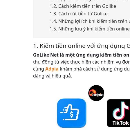
1.2. Cách kiếm tiền trên Golike
1.3. Cách rút tiền từ Golike
1.4. Những lợi ích khi kiếm tiền trê
1.5. Những lưu ý khi kiếm tiền onlin
1. Kiếm tiền online với ứng dụng 
GoLike Net là một ứng dụng kiếm tiền on
thụ động từ việc thực hiện các nhiệm vụ đơn 
cùng
Adpia
khám phá cách sử dụng ứng dụ
dàng và hiệu quả.