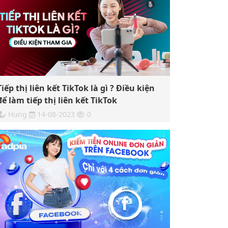
Tiếp thị liên kết TikTok là gì ? Điều kiện
để làm tiếp thị liên kết TikTok
Hung
14-08-2023
0