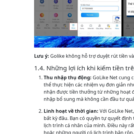
Lưu ý:
Golike không hỗ trợ duyệt rút tiền và
1.4. Những lợi ích khi kiếm tiền t
Thu nhập thụ động:
GoLike Net cung c
thể thực hiện các nhiệm vụ đơn giản như
nhận được tiền thưởng từ những hoạt 
nhập bổ sung mà không cần đầu tư quá 
Linh hoạt về thời gian:
Với GoLike Net,
bất kỳ đâu. Bạn có quyền tự quyết định t
lịch trình cá nhân của mình. Điều này r
hoặc những người có lịch trình bận rộn.