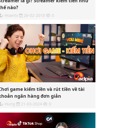
Streamer là gì? Streamer kiếm tiền như
thế nào?
Hoantv
26-02-2018
0
Chơi game kiếm tiền và rút tiền về tài
khoản ngân hàng đơn giản
Hung
21-03-2024
0