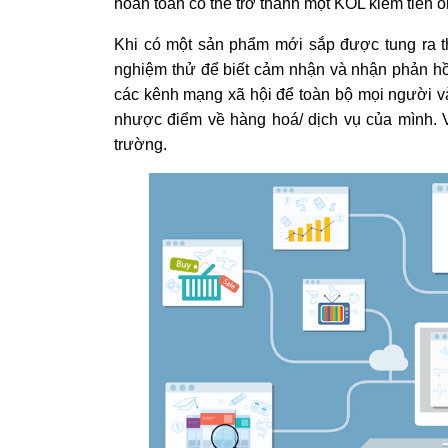
hoàn toàn có thể trở thành một KOL kiếm tiền o
Khi có một sản phẩm mới sắp được tung ra thị
nghiệm thử để biết cảm nhận và nhận phản hồi
các kênh mạng xã hội để toàn bộ mọi người và
nhược điểm về hàng hoá/ dịch vụ của mình. V
trường.