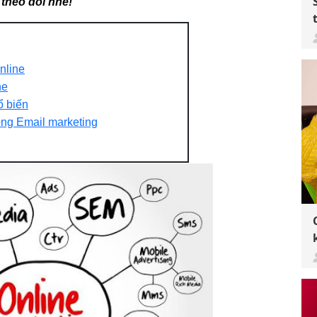
 theo dõi nhé!
nline
ne
ổ biến
òng Email marketing