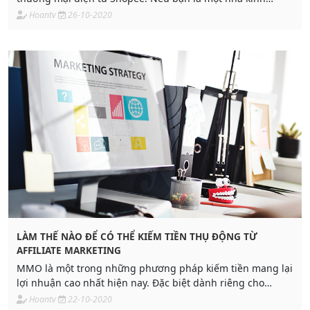
doanh, bạn có thể kiếm tiền shopee bằng cách mở gian
Hoantv
26-10-2020
hàng, đăng bán sản phẩm của mình lên đó.
LÀM THẾ NÀO ĐỂ CÓ THỂ KIẾM TIỀN THỤ ĐỘNG TỪ
AFFILIATE MARKETING
MMO là một trong những phương pháp kiếm tiền mang lại
lợi nhuận cao nhất hiện nay. Đặc biệt dành riêng cho
những bạn có niềm đam mê và yêu thích với marketing
Hoantv
22-10-2020