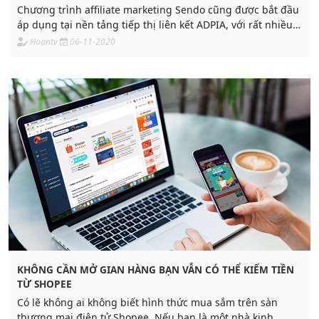
Chương trình affiliate marketing Sendo cũng được bắt đầu
áp dụng tại nền tảng tiếp thị liên kết ADPIA, với rất nhiều
chương trình khuyến mãi để đẩy số. Vậy Affiliate marketing
Hoantv
06-11-2020
Sendo là gì? Kiếm tiền trên Sendo không cần mở shop như
thế nào?
KHÔNG CẦN MỞ GIAN HÀNG BẠN VẪN CÓ THỂ KIẾM TIỀN
TỪ SHOPEE
Có lẽ không ai không biết hình thức mua sắm trên sàn
thương mại điện tử Shopee. Nếu bạn là một nhà kinh