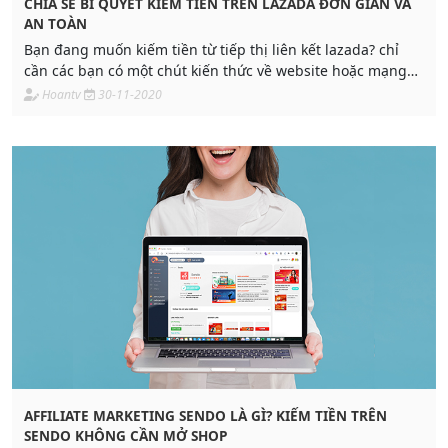
CHIA SẺ BÍ QUYẾT KIẾM TIỀN TRÊN LAZADA ĐƠN GIẢN VÀ
AN TOÀN
Bạn đang muốn kiếm tiền từ tiếp thị liên kết lazada? chỉ
cần các bạn có một chút kiến thức về website hoặc mạng
xã hội thì kiếm tiền trên lazada sẽ là sự lựa chọn vô cùng
Hoantv
30-11-2020
phù hợp. Thông qua chương trình tiếp thị liên kết Lazada
Affiliate, Lazada đã mang đến cho các bạn cơ hội kiếm tiền
trên lazada cực kỳ hiệu quả.
AFFILIATE MARKETING SENDO LÀ GÌ? KIẾM TIỀN TRÊN
SENDO KHÔNG CẦN MỞ SHOP