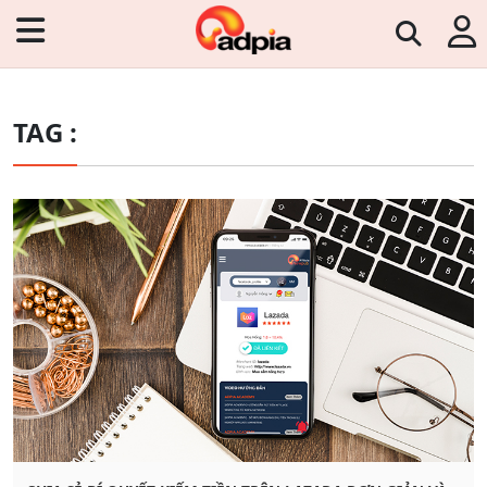
TAG :