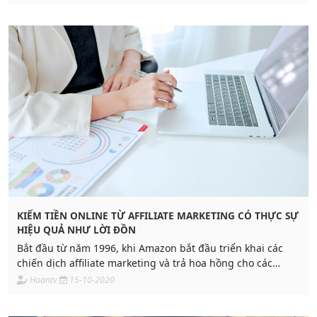
online thì lựa chọn hình thức kiếm tiền online MMO bằng
affiliate marketing là hợp lý.
KIẾM TIỀN ONLINE TỪ AFFILIATE MARKETING CÓ THỰC SỰ
HIỆU QUẢ NHƯ LỜI ĐỒN
Bắt đầu từ năm 1996, khi Amazon bắt đầu triển khai các
chiến dịch affiliate marketing và trả hoa hồng cho các
chương trình tiếp thị liên kết thông qua các lưu lượng truy
Hoantv
15-10-2020
cập. Kể từ đó, hình thức kiếm tiền từ affiliate marketing
liên tục phát triển và dần trở nên phổ biến.