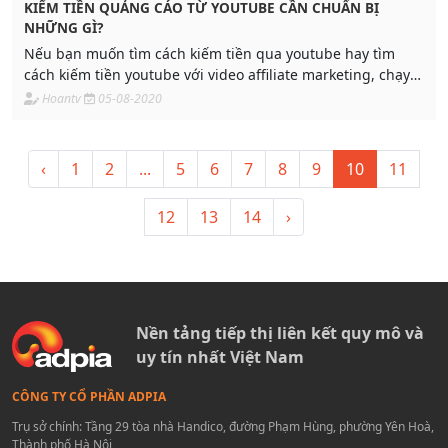
KIẾM TIỀN QUẢNG CÁO TỪ YOUTUBE CẦN CHUẨN BỊ
NHỮNG GÌ?
Nếu bạn muốn tìm cách kiếm tiền qua youtube hay tìm
cách kiếm tiền youtube với video affiliate marketing, chạy
các chiến dịch CPO, affiliate marketing...
Hoantv
05-08-2020
‹
1
2
...
5
6
7
8
9
10
11
12
13
14
›
Nền tảng tiếp thị liên kết quy mô và
uy tín nhất Việt Nam
CÔNG TY CỔ PHẦN ADPIA
Trụ sở chính: Tầng 29 tòa nhà Handico, đường Phạm Hùng, phường Yên Hoà,
Thành phố Hà Nội