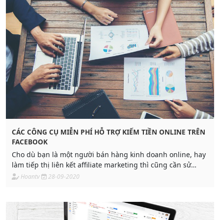
CÁC CÔNG CỤ MIỄN PHÍ HỖ TRỢ KIẾM TIỀN ONLINE TRÊN
FACEBOOK
Cho dù bạn là một người bán hàng kinh doanh online, hay
làm tiếp thị liên kết affiliate marketing thì cũng cần sử
dụng các công cụ để hỗ trợ việc bán hàng. Đặc biệt những
Hoantv
28-09-2020
bạn mới tham gia vào cộng đồng mạng, cộng đồng tiếp thị
liên kết thì điều họ quan tâm đó là làm sao để có thể tối ưu
được chi phí.