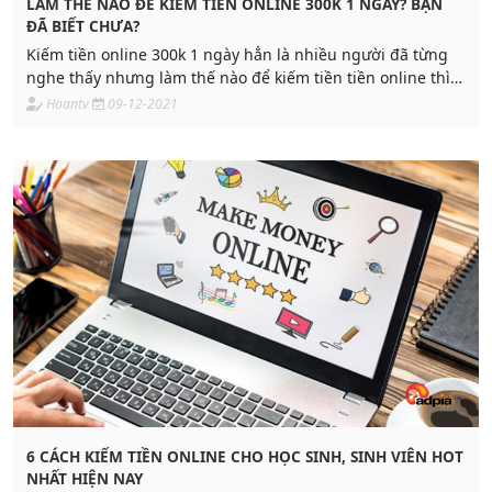
LÀM THẾ NÀO ĐỂ KIẾM TIỀN ONLINE 300K 1 NGÀY? BẠN
ĐÃ BIẾT CHƯA?
Kiếm tiền online 300k 1 ngày hẳn là nhiều người đã từng
nghe thấy nhưng làm thế nào để kiếm tiền tiền online thì
không phải ai cũng biết.
Hoantv
09-12-2021
6 CÁCH KIẾM TIỀN ONLINE CHO HỌC SINH, SINH VIÊN HOT
NHẤT HIỆN NAY