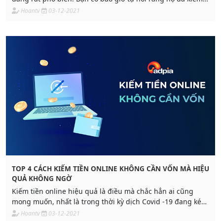
tiền từ nền tảng youtube như thế nào không?
Hoantv
03-12-2021
TOP 4 CÁCH KIẾM TIỀN ONLINE KHÔNG CẦN VỐN MÀ HIỆU
QUẢ KHÔNG NGỜ
Kiếm tiền online hiệu quả là điều mà chắc hẳn ai cũng
mong muốn, nhất là trong thời kỳ dịch Covid -19 đang kéo
dài. Mọi người tìm kiếm cơ hội về việc
Hoantv
03-12-2021