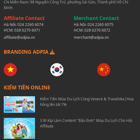
CN Miền Nam: 98 Nguyễn Công Trứ, phường Sài Gòn, Thành phố Hồ Chí
Minh
Affiliate Contact
Merchant Contact
Hà Nội:
024 2260 6074
Hà Nội:
024 2260 6075
HCM:
028 6270 6071
HCM:
028 6270 6072
affiliate@adpia.vn
merchant@adpia.vn
BRANDING ADPIA
KIẾM TIỀN ONLINE
Kiếm Tiền Mùa Du Lịch Cùng Vexere & Traveloka|Hoa
hồng lên tới 7%
3 Bí Kíp Làm Content "Bão Đơn" Mùa Du Lịch Cho Hội
Affiliate