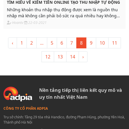
TÌM HIỂU VỀ KIẾM TIỀN ONLINE TẠO THU NHẬP TỰ ĐỘNG
Những khoản thu nhập thụ động được xem là nguồn thu
nhập mà không cần phải bỏ sức ra quá nhiều hay không
cần phải làm việc chính thức, đòi hỏi rất ít
Hoantv
22-03-2021
‹
1
2
...
5
6
7
8
9
10
11
12
13
14
›
Nền tảng tiếp thị liên kết quy mô và
uy tín nhất Việt Nam
CÔNG TY CỔ PHẦN ADPIA
Trụ sở chính: Tầng 29 tòa nhà Handico, đường Phạm Hùng, phường Yên Hoà,
Thành phố Hà Nội