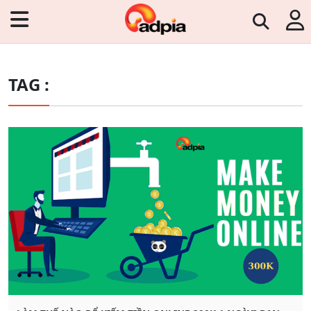
TAG :