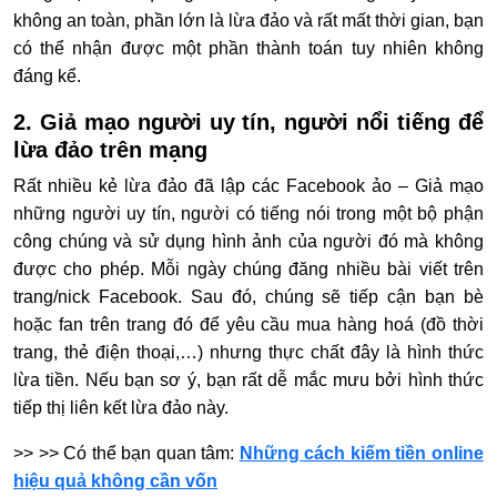
không an toàn, phần lớn là lừa đảo và rất mất thời gian, bạn
có thể nhận được một phần thành toán tuy nhiên không
đáng kể.
2. Giả mạo người uy tín, người nổi tiếng để
lừa đảo trên mạng
Rất nhiều kẻ lừa đảo đã lập các Facebook ảo – Giả mạo
những người uy tín, người có tiếng nói trong một bộ phận
công chúng và sử dụng hình ảnh của người đó mà không
được cho phép. Mỗi ngày chúng đăng nhiều bài viết trên
trang/nick Facebook. Sau đó, chúng sẽ tiếp cận bạn bè
hoặc fan trên trang đó để yêu cầu mua hàng hoá (đồ thời
trang, thẻ điện thoại,…) nhưng thực chất đây là hình thức
lừa tiền. Nếu bạn sơ ý, bạn rất dễ mắc mưu bởi hình thức
tiếp thị liên kết lừa đảo này.
>> >> Có thể bạn quan tâm:
Những cách kiếm tiền online
hiệu quả không cần vốn