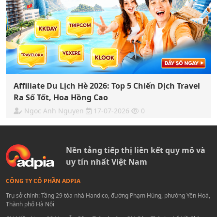
Affiliate Du Lịch Hè 2026: Top 5 Chiến Dịch Travel
Ra Số Tốt, Hoa Hồng Cao
Ngoc Anh Nguyen
17-07-2026
0
Nền tảng tiếp thị liên kết quy mô và
uy tín nhất Việt Nam
CÔNG TY CỔ PHẦN ADPIA
Trụ sở chính: Tầng 29 tòa nhà Handico, đường Phạm Hùng, phường Yên Hoà,
Thành phố Hà Nội