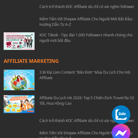
Cách trở thành KOC Affiliate dù chỉ có vài nghìn follower
Kiếm Tiền Với Shopee Affiliate Cho Người Mới Bắt Đầu:
Hướng Dẫn Từ A-Z
KOC Tiktok - Tips đạt 1.000 Followers nhanh chóng cho
người mới bắt đầu
AFFILIATE MARKETING
3 Bí Kíp Làm Content "Bão Đơn" Mùa Du Lịch Cho Hội
Affiliate
Affiliate Du Lịch Hè 2026: Top 5 Chiến Dịch Travel Ra Số
Tốt, Hoa Hồng Cao
Cách trở thành KOC Affiliate dù chỉ có vài nghìn follower