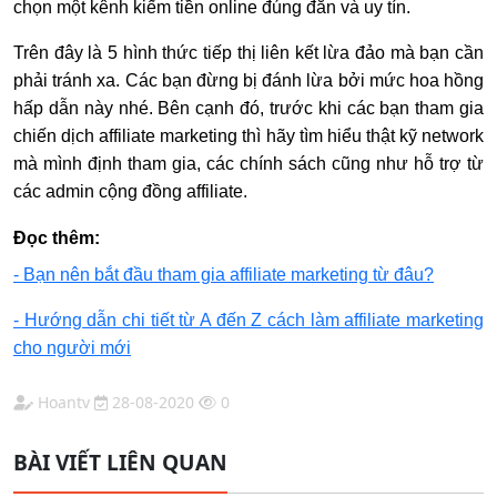
chọn một kênh kiếm tiền online đúng đắn và uy tín.
Trên đây là 5 hình thức tiếp thị liên kết lừa đảo mà bạn cần
phải tránh xa. Các bạn đừng bị đánh lừa bởi mức hoa hồng
hấp dẫn này nhé. Bên cạnh đó, trước khi các bạn tham gia
chiến dịch affiliate marketing thì hãy tìm hiểu thật kỹ network
mà mình định tham gia, các chính sách cũng như hỗ trợ từ
các admin cộng đồng affiliate.
Đọc thêm:
- Bạn nên bắt đầu tham gia affiliate marketing từ đâu?
- Hướng dẫn chi tiết từ A đến Z cách làm affiliate marketing
cho người mới
Hoantv
28-08-2020
0
BÀI VIẾT LIÊN QUAN