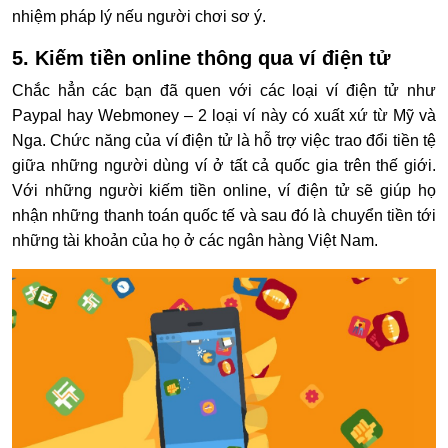
nhiệm pháp lý nếu người chơi sơ ý.
5. Kiếm tiền online thông qua ví điện tử
Chắc hẳn các bạn đã quen với các loại ví điện tử như
Paypal hay Webmoney – 2 loại ví này có xuất xứ từ Mỹ và
Nga. Chức năng của ví điện tử là hỗ trợ việc trao đổi tiền tệ
giữa những người dùng ví ở tất cả quốc gia trên thế giới.
Với những người kiếm tiền online, ví điện tử sẽ giúp họ
nhận những thanh toán quốc tế và sau đó là chuyển tiền tới
những tài khoản của họ ở các ngân hàng Việt Nam.