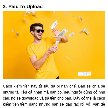
3. Paid-to-Upload
Cách kiếm tiền này từ lâu đã bị hạn chế. Bạn sẽ chia sẻ
những tài liệu cá nhân mà bạn có, nếu người dùng có nhu
cầu, họ sẽ download và trả tiền cho bạn. Đây có thể là cách
kiếm tiền tiềm năng nhưng bạn sẽ gặp rắc rối với vấn đề