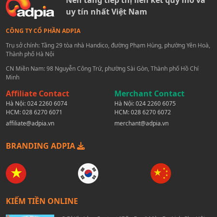
Nền tảng tiếp thị liên kết quy mô và
uy tín nhất Việt Nam
CÔNG TY CỔ PHẦN ADPIA
Trụ sở chính: Tầng 29 tòa nhà Handico, đường Phạm Hùng, phường Yên Hoà,
Thành phố Hà Nội
CN Miền Nam: 98 Nguyễn Công Trứ, phường Sài Gòn, Thành phố Hồ Chí
Minh
Affiliate Contact
Merchant Contact
Hà Nội:
024 2260 6074
Hà Nội:
024 2260 6075
HCM:
028 6270 6071
HCM:
028 6270 6072
affiliate@adpia.vn
merchant@adpia.vn
BRANDING ADPIA
KIẾM TIỀN ONLINE