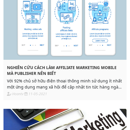
NGHIÊN CỨU CÁCH LÀM AFFILIATE MARKETING MOBILE
MÀ PUBLISHER NÊN BIẾT
Với 92% chủ sở hữu điện thoại thông minh sử dụng ít nhất
một ứng dụng mạng xã hội để cập nhật tin tức hàng ngày.
Từ nghiên cứu của Ipsos, khi thực hiện làm quảng cáo
Hoantv
11-05-2021
affiliate marketing mobile thành công hơn cả và đạt được
mục đích như mong đợi.