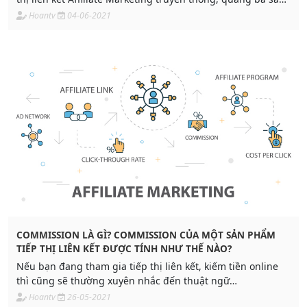
phẩm, tăng doanh số bán hàng cho đối tác. Kênh kiếm tiền
Hoantv
04-06-2021
online thông qua quảng bá sản phẩm trên website, blog
hoặc mạng xã hội,...
COMMISSION LÀ GÌ? COMMISSION CỦA MỘT SẢN PHẨM
TIẾP THỊ LIÊN KẾT ĐƯỢC TÍNH NHƯ THẾ NÀO?
Nếu bạn đang tham gia tiếp thị liên kết, kiếm tiền online
thì cũng sẽ thường xuyên nhắc đến thuật ngữ
“commission". Nắm được thuật ngữ và cơ chế, chính sách
Hoantv
26-05-2021