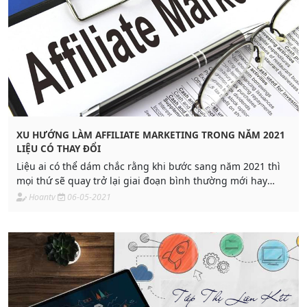
XU HƯỚNG LÀM AFFILIATE MARKETING TRONG NĂM 2021
LIỆU CÓ THAY ĐỔI
Liệu ai có thể dám chắc rằng khi bước sang năm 2021 thì
mọi thứ sẽ quay trở lại giai đoạn bình thường mới hay
không? Trong bài viết này là những thay đổi và xu hướng
Hoantv
06-05-2021
mới về affiliate marketing đang xảy ra trong năm 2021 và
có thể sẽ còn tiếp tục kéo dài trong tương lai.