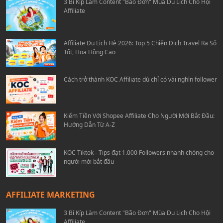
3 Bí Kíp Làm Content "Bão Đơn" Mùa Du Lịch Cho Hội
Affiliate
Affiliate Du Lịch Hè 2026: Top 5 Chiến Dịch Travel Ra Số
Tốt, Hoa Hồng Cao
Cách trở thành KOC Affiliate dù chỉ có vài nghìn follower
Kiếm Tiền Với Shopee Affiliate Cho Người Mới Bắt Đầu:
Hướng Dẫn Từ A-Z
KOC Tiktok - Tips đạt 1.000 Followers nhanh chóng cho
người mới bắt đầu
AFFILIATE MARKETING
3 Bí Kíp Làm Content "Bão Đơn" Mùa Du Lịch Cho Hội
Affiliate