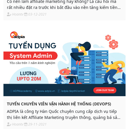
Có nên làm affiliate marketing hay không? Là câu hỏi mà
rất nhiều đặt ra trước khi bắt đầu vào nền tảng kiếm tiền
online này.
Hoantv
03-12-2021
TUYỂN CHUYÊN VIÊN VẬN HÀNH HỆ THỐNG (DEVOPS)
ADPIA là công ty Hàn Quốc chuyên cung cấp dịch vụ tiếp
thị liên kết Affiliate Marketing truyền thông, quảng bá sản
phẩm, tăng doanh số bán hàng cho đối tác. Kênh kiếm tiền
Hoantv
29-11-2021