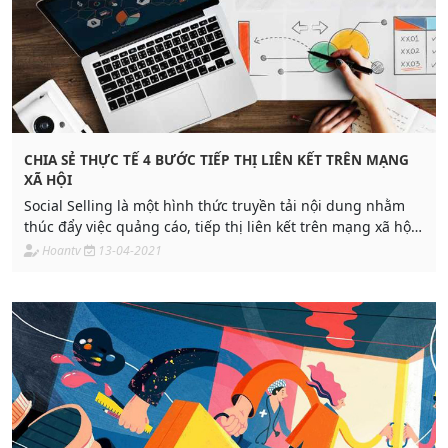
CHIA SẺ THỰC TẾ 4 BƯỚC TIẾP THỊ LIÊN KẾT TRÊN MẠNG
XÃ HỘI
Social Selling là một hình thức truyền tải nội dung nhằm
thúc đẩy việc quảng cáo, tiếp thị liên kết trên mạng xã hội,
bán hàng hiệu quả được rất nhiều người sử dụng. Trong
Hoantv
13-04-2021
bài viết này sẽ giúp các bạn có cái nhìn rõ hơn về quy trình
quảng cáo tiếp thị liên kết trên mạng xã hội.