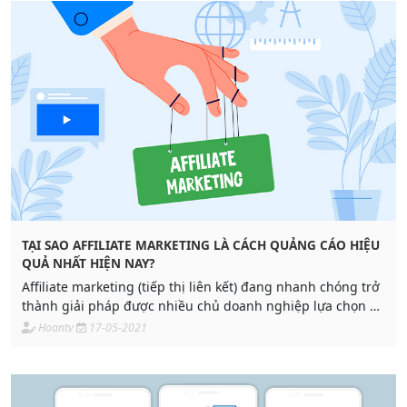
gì? Hãy cùng ADPIA tìm hiểu trong bài viết này nha!
TẠI SAO AFFILIATE MARKETING LÀ CÁCH QUẢNG CÁO HIỆU
QUẢ NHẤT HIỆN NAY?
Affiliate marketing (tiếp thị liên kết) đang nhanh chóng trở
thành giải pháp được nhiều chủ doanh nghiệp lựa chọn để
chạy các chiến dịch quảng cáo. Với sự tác động và giá trị
Hoantv
17-05-2021
của một affiliate marketing programs (chương trình tiếp thị
liên kết) đã có ảnh hưởng không hề nhỏ...