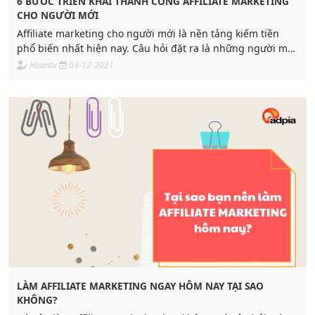
6 BƯỚC TRIỂN KHAI THÀNH CÔNG AFFILIATE MARKETING
CHO NGƯỜI MỚI
Affiliate marketing cho người mới là nền tảng kiếm tiền
phổ biến nhất hiện nay. Câu hỏi đặt ra là những người mới
làm affiliate marketing như thế nào? Để giúp cho các bạn
Hoantv
03-12-2021
Publisher mới tiếp cận về nền tảng này cũng như hướng
dẫn bạn cách làm affiliate marketing hiệu quả nhất thì hãy
cùng chúng tôi tìm hiểu ở bài viết dưới đây nhé!!!
LÀM AFFILIATE MARKETING NGAY HÔM NAY TẠI SAO
KHÔNG?