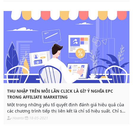
thanh toán commission của từng nhà cung cấp sẽ giúp các
bạn lựa chọn sản phẩm đem lại nhiều lợi nhuận nhất.
THU NHẬP TRÊN MỖI LẦN CLICK LÀ GÌ? Ý NGHĨA EPC
TRONG AFFILIATE MARKETING
Một trong những yếu tố quyết định đánh giá hiệu quả của
các chương trình tiếp thị liên kết là chỉ số hiệu suất. Chỉ số
này sẽ cho bạn biết doanh thu trung bình mà bạn đang
Hoantv
18-05-2021
tạo cho mỗi lượt click. Vậy thu nhập trên mỗi lần click (EPC)
là gì? và ý nghĩa của chỉ số này trong affiliate marketing là