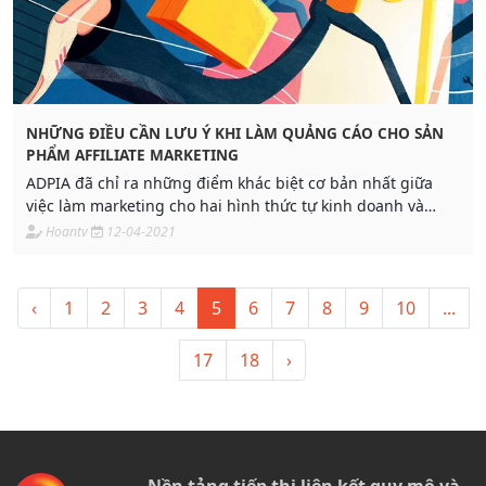
NHỮNG ĐIỀU CẦN LƯU Ý KHI LÀM QUẢNG CÁO CHO SẢN
PHẨM AFFILIATE MARKETING
ADPIA đã chỉ ra những điểm khác biệt cơ bản nhất giữa
việc làm marketing cho hai hình thức tự kinh doanh và
affiliate marketing (tiếp thị liên kết). Trong bài viết này, hãy
Hoantv
12-04-2021
cùng ADPIA tìm hiểu về cách kiếm tiền online bằng cách
quảng cáo tiếp thị cho các sản phẩm affiliate marketing
trên hệ thống ADPIA nhé!
‹
1
2
3
4
5
6
7
8
9
10
...
17
18
›