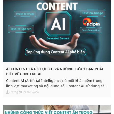
cuộc sống hàng ngày.
AI CONTENT LÀ GÌ? LỢI ÍCH VÀ NHỮNG LƯU Ý BẠN PHẢI
BIẾT VỀ CONTENT AI
Content AI (Artificial Intelligence) là một khái niệm trong
lĩnh vực marketing và nội dung số. Content AI sử dụng các
thuật toán và công nghệ trí tuệ nhân tạo để tự động tạo ra
Hung
29-02-2024
nội dung, phân tích dữ liệu và cung cấp thông tin hữu ích
cho người dùng.