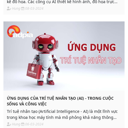
kế đồ họa. Các công cụ AI thiết kế hình ảnh, đồ họa trực
tuyến xuất hiện cùng với sự phát triển của công nghệ, tạo
Hung
08-03-2024
nên sự dễ dàng trong việc thiết kế hình ảnh đẹp mắt.
ỨNG DỤNG CỦA TRÍ TUỆ NHÂN TẠO (AI) - TRONG CUỘC
SỐNG VÀ CÔNG VIỆC
Trí tuệ nhân tạo (Artificial Intelligence - AI) là một lĩnh vực
trong khoa học máy tính mà mô phỏng khả năng thông
minh của con người trong các hệ thống máy tính. AI đã có
Hung
06-03-2024