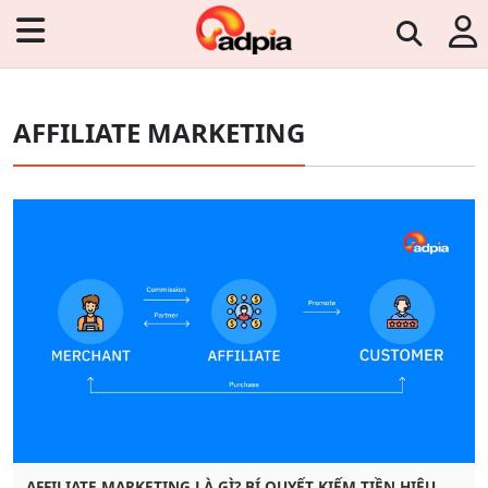
AFFILIATE MARKETING
AFFILIATE MARKETING LÀ GÌ? BÍ QUYẾT KIẾM TIỀN HIỆU