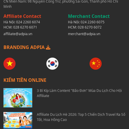
CN Miền Nam: 98 Nguyễn Công Trứ, phường Sài Gòn, Thành phố Hồ Chí
Minh
Affiliate Contact
Merchant Contact
Hà Nội:
024 2260 6074
Hà Nội:
024 2260 6075
HCM:
028 6270 6071
HCM:
028 6270 6072
affiliate@adpia.vn
merchant@adpia.vn
BRANDING ADPIA
KIẾM TIỀN ONLINE
3 Bí Kíp Làm Content "Bão Đơn" Mùa Du Lịch Cho Hội
Affiliate
Affiliate Du Lịch Hè 2026: Top 5 Chiến Dịch Travel Ra Số
Tốt, Hoa Hồng Cao