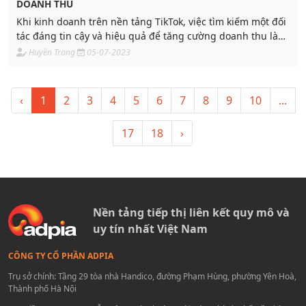
DOANH THU
Khi kinh doanh trên nền tảng TikTok, việc tìm kiếm một đối
tác đáng tin cậy và hiệu quả để tăng cường doanh thu là
điều vô cùng quan trọng. Với những giải pháp và dịch vụ
Huyền Trang
05-07-2023
cốt lõi hàng đầu, Adpia đã trở thành đối tác tin cậy của các
Seller, mang đến cho họ những cơ hội và lợi ích không thể
bỏ qua.
‹
1
2
3
4
5
6
7
8
9
10
...
17
18
›
Nền tảng tiếp thị liên kết quy mô và
uy tín nhất Việt Nam
CÔNG TY CỔ PHẦN ADPIA
Trụ sở chính: Tầng 29 tòa nhà Handico, đường Phạm Hùng, phường Yên Hoà,
Thành phố Hà Nội