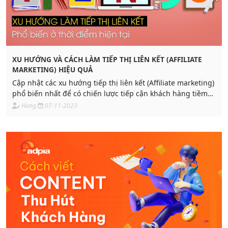
XU HƯỚNG VÀ CÁCH LÀM TIẾP THỊ LIÊN KẾT (AFFILIATE
MARKETING) HIỆU QUẢ
Cập nhật các xu hướng tiếp thị liên kết (Affiliate marketing)
phổ biến nhất để có chiến lược tiếp cận khách hàng tiềm
năng phù hợp. Bài viết này hãy cùng adpia tìm hiểu xu
Hung
07-11-2023
hướng phổ biến cách làm tiếp thị liên kết phổ biến nhất
thời điểm hiện tại nhé.