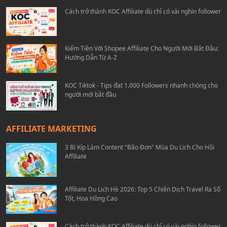
Cách trở thành KOC Affiliate dù chỉ có vài nghìn follower
Kiếm Tiền Với Shopee Affiliate Cho Người Mới Bắt Đầu:
Hướng Dẫn Từ A-Z
KOC Tiktok - Tips đạt 1.000 Followers nhanh chóng cho
người mới bắt đầu
AFFILIATE MARKETING
3 Bí Kíp Làm Content "Bão Đơn" Mùa Du Lịch Cho Hội
Affiliate
Affiliate Du Lịch Hè 2026: Top 5 Chiến Dịch Travel Ra Số
Tốt, Hoa Hồng Cao
Cách trở thành KOC Affiliate dù chỉ có vài nghìn follower