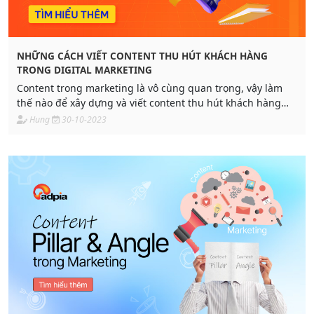
NHỮNG CÁCH VIẾT CONTENT THU HÚT KHÁCH HÀNG
TRONG DIGITAL MARKETING
Content trong marketing là vô cùng quan trọng, vậy làm
thế nào để xây dựng và viết content thu hút khách hàng
trong digital marketing ở bài viết này hãy cũng Adpia tìm
Hung
30-10-2023
hiểu cách viết text content, tư duy thiết kế image content
và edit video content nhé