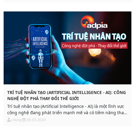
những ứng dụng đa dạng vào nhiều lĩnh vực khác nhau,
góp phần cải thiện cuộc sống và tăng cường hiệu suất
trong mọi công việc
TRÍ TUỆ NHÂN TẠO (ARTIFICIAL INTELLIGENCE - AI): CÔNG
NGHỆ ĐỘT PHÁ THAY ĐỔI THẾ GIỚI
Trí tuệ nhân tạo (Artificial Intelligence - AI) là một lĩnh vực
công nghệ đang phát triển mạnh mẽ và có tiềm năng thay
đổi cách chúng ta sống và làm việc. Trong bài viết này,
Hung
06-03-2024
chúng tôi sẽ khám phá về trí tuệ nhân tạo, những ứng
dụng tiêu biểu của nó và những lợi ích mà nó mang lại cho