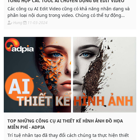
TỔNG HỢP CÁC TOOL AI CHUYÊN DỤNG ĐỂ EDIT VIDEO
Các công cụ AI Edit Video cũng có khả năng nhận dạng và
phân loại nội dung trong video. Chúng có thể tự động
nhận diện khuôn mặt, vật thể, hoặc cảnh quay, giúp nhà
Hung
11-03-2024
chỉnh sửa dễ dàng tìm kiếm và sắp xếp nội dung, cũng
như áp dụng các hiệu chỉnh tự động dựa trên nội dung.
TOP NHỮNG CÔNG CỤ AI THIẾT KẾ HÌNH ẢNH ĐỒ HỌA
MIỄN PHÍ - ADPIA
Trí tuệ nhân tạo đã thay đổi cách chúng ta thực hiện thiết