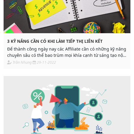
3 KỸ NĂNG CẦN CÓ KHI LÀM TIẾP THỊ LIÊN KẾT
Để thành công ngày nay các Affiliate cần có những kỹ năng
chuyên sâu có thể bao trùm mọi khía cạnh từ sáng tạo nội
dung, mạng xã hội, hành vi người dùng, phân tích kết quả.
Trần Nhung
29-11-2022
Bài viết dưới đây ADPIA sẽ giới thiệu cho bạn 3 kỹ năng cần
thiết khi làm tiếp thị liên kết.