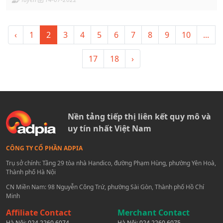
‹
1
2
3
4
5
6
7
8
9
10
...
17
18
›
Nền tảng tiếp thị liên kết quy mô và
uy tín nhất Việt Nam
CÔNG TY CỔ PHẦN ADPIA
Trụ sở chính: Tầng 29 tòa nhà Handico, đường Phạm Hùng, phường Yên Hoà,
Thành phố Hà Nội
CN Miền Nam: 98 Nguyễn Công Trứ, phường Sài Gòn, Thành phố Hồ Chí
Minh
Affiliate Contact
Merchant Contact
Hà Nội:
024 2260 6074
Hà Nội:
024 2260 6075