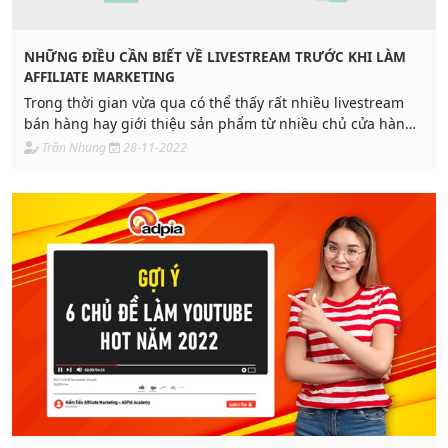
NHỮNG ĐIỀU CẦN BIẾT VỀ LIVESTREAM TRƯỚC KHI LÀM
AFFILIATE MARKETING
Trong thời gian vừa qua có thể thấy rất nhiều livestream
bán hàng hay giới thiệu sản phẩm từ nhiều chủ cửa hàng
trên Facebook, Instagram hay trên Youtube. Vậy thực sự
Trần Nhung
28-11-2022
việc livestream đem lại lợi ích gì, đặc biệt bạn đang làm
affiliate marketing thì livestream có tác dụng gì không?