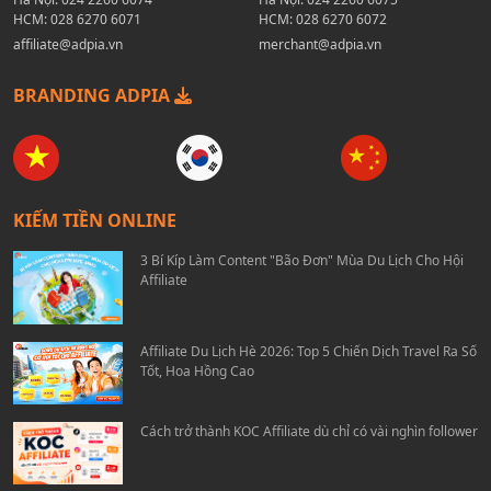
HCM:
028 6270 6071
HCM:
028 6270 6072
affiliate@adpia.vn
merchant@adpia.vn
BRANDING ADPIA
KIẾM TIỀN ONLINE
3 Bí Kíp Làm Content "Bão Đơn" Mùa Du Lịch Cho Hội
Affiliate
Affiliate Du Lịch Hè 2026: Top 5 Chiến Dịch Travel Ra Số
Tốt, Hoa Hồng Cao
Cách trở thành KOC Affiliate dù chỉ có vài nghìn follower