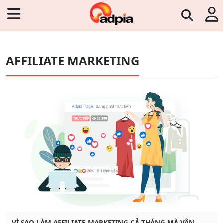
AFFILIATE MARKETING
VÌ SAO LÀM AFFILIATE MARKETING CẢ THÁNG MÀ VẪN