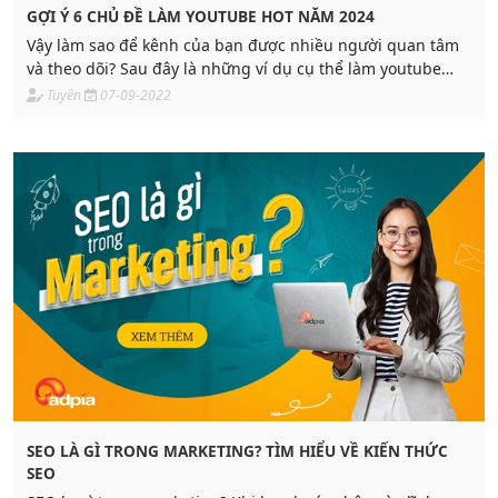
GỢI Ý 6 CHỦ ĐỀ LÀM YOUTUBE HOT NĂM 2024
Vậy làm sao để kênh của bạn được nhiều người quan tâm
và theo dõi? Sau đây là những ví dụ cụ thể làm youtube
chủ đề gì đề để xây dựng được một kênh Youtube được
Tuyên
07-09-2022
nhiều người quan tâm.
SEO LÀ GÌ TRONG MARKETING? TÌM HIỂU VỀ KIẾN THỨC
SEO