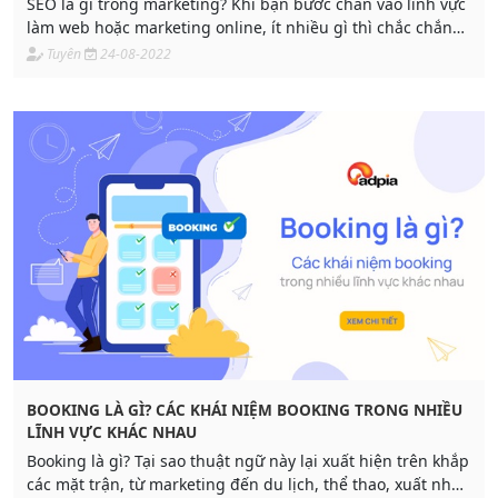
SEO la gì trong marketing? Khi bạn bước chân vào lĩnh vực
làm web hoặc marketing online, ít nhiều gì thì chắc chắn
bạn đã nghe tới SEO và nhiều người khuyên bạn làm SEO
Tuyên
24-08-2022
BOOKING LÀ GÌ? CÁC KHÁI NIỆM BOOKING TRONG NHIỀU
LĨNH VỰC KHÁC NHAU
Booking là gì? Tại sao thuật ngữ này lại xuất hiện trên khắp
các mặt trận, từ marketing đến du lịch, thể thao, xuất nhập