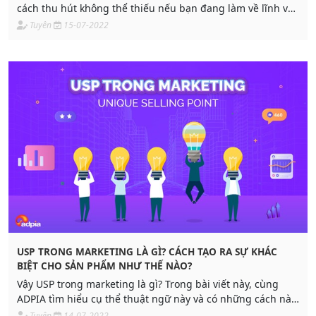
cách thu hút không thể thiếu nếu bạn đang làm về lĩnh vực
marketing.
Tuyên
15-07-2022
USP TRONG MARKETING LÀ GÌ? CÁCH TẠO RA SỰ KHÁC
BIỆT CHO SẢN PHẨM NHƯ THẾ NÀO?
Vậy USP trong marketing là gì? Trong bài viết này, cùng
ADPIA tìm hiểu cụ thể thuật ngữ này và có những cách nào
để xây dựng điểm khác biệt nhé!
Tuyên
14-07-2022