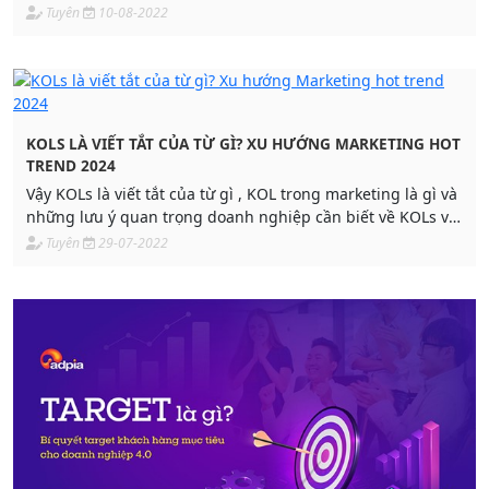
khẩu,…? Để giải đáp câu hỏi này, mời bạn hãy cùng ADPIA
Tuyên
10-08-2022
tìm hiểu qua bài viết dưới đây nhé!
KOLS LÀ VIẾT TẮT CỦA TỪ GÌ? XU HƯỚNG MARKETING HOT
TREND 2024
Vậy KOLs là viết tắt của từ gì , KOL trong marketing là gì và
những lưu ý quan trọng doanh nghiệp cần biết về KOLs và
Influencers là gì?
Tuyên
29-07-2022