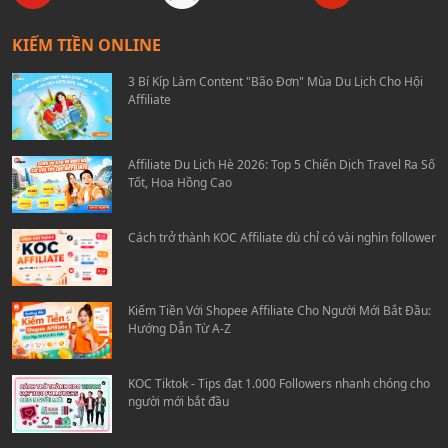
KIẾM TIỀN ONLINE
3 Bí Kíp Làm Content "Bão Đơn" Mùa Du Lịch Cho Hội
Affiliate
Affiliate Du Lịch Hè 2026: Top 5 Chiến Dịch Travel Ra Số
Tốt, Hoa Hồng Cao
Cách trở thành KOC Affiliate dù chỉ có vài nghìn follower
Kiếm Tiền Với Shopee Affiliate Cho Người Mới Bắt Đầu:
Hướng Dẫn Từ A-Z
KOC Tiktok - Tips đạt 1.000 Followers nhanh chóng cho
người mới bắt đầu