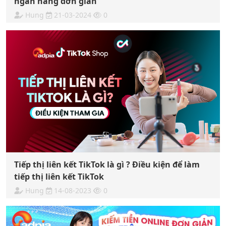
ngân hàng đơn giản
Hung
21-03-2024
0
Tiếp thị liên kết TikTok là gì ? Điều kiện để làm
tiếp thị liên kết TikTok
Hung
14-08-2023
0