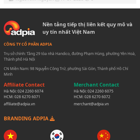
Nền tảng tiếp thị liên kết quy mô và
uy tín nhất Việt Nam
CÔNG TY CỔ PHẦN ADPIA
Trụ sở chính: Tầng 29 tòa nhà Handico, đường Phạm Hùng, phường Yên Hoà,
Thành phố Hà Nội
CN Miền Nam: 98 Nguyễn Công Trứ, phường Sài Gòn, Thành phố Hồ Chí
Minh
Affiliate Contact
Merchant Contact
Hà Nội:
024 2260 6074
Hà Nội:
024 2260 6075
HCM:
028 6270 6071
HCM:
028 6270 6072
affiliate@adpia.vn
merchant@adpia.vn
BRANDING ADPIA