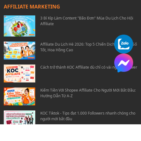
AFFILIATE MARKETING
3 Bí Kíp Làm Content "Bão Đơn" Mùa Du Lịch Cho Hội
Affiliate
Affiliate Du Lịch Hè 2026: Top 5 Chiến Dịch Travel Ra Số
Tốt, Hoa Hồng Cao
Cách trở thành KOC Affiliate dù chỉ có vài nghìn follower
Kiếm Tiền Với Shopee Affiliate Cho Người Mới Bắt Đầu:
Hướng Dẫn Từ A-Z
KOC Tiktok - Tips đạt 1.000 Followers nhanh chóng cho
người mới bắt đầu