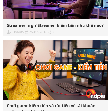
Streamer là gì? Streamer kiếm tiền như thế nào?
Hoantv
26-02-2018
0
Chơi game kiếm tiền và rút tiền về tài khoản