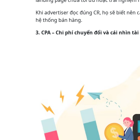
landing page chưa tối ưu hoặc trải nghiệm 
Khi advertiser đọc đúng CR, họ sẽ biết nên 
hệ thống bán hàng.
3. CPA – Chi phí chuyển đổi và cái nhìn tài