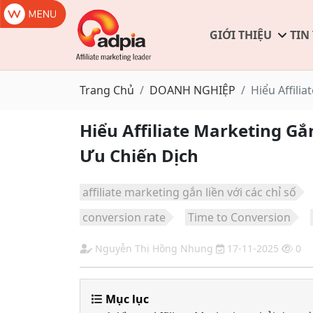
GIỚI THIỆU
TIN
Trang Chủ
DOANH NGHIỆP
Hiểu Affili
Hiểu Affiliate Marketing Gắ
Ưu Chiến Dịch
affiliate marketing gắn liền với các chỉ số
conversion rate
Time to Conversion
Nguyễn Thị Hồng Nhung
17-11-2025
0
Mục lục