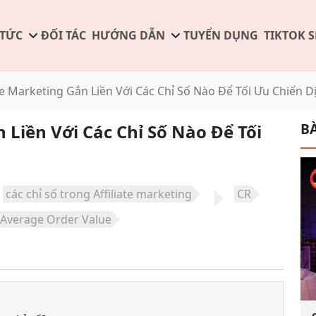
 TỨC
ĐỐI TÁC
HƯỚNG DẪN
TUYỂN DỤNG
TIKTOK 
ate Marketing Gắn Liền Với Các Chỉ Số Nào Để Tối Ưu Chiến D
BÀ
n Liền Với Các Chỉ Số Nào Để Tối
các chỉ số trong Affiliate marketing
CR
Average Order Value