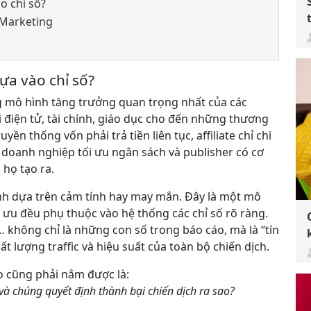
ào chỉ số?
e Marketing
dựa vào chỉ số?
g mô hình tăng trưởng quan trọng nhất của các
điện tử, tài chính, giáo dục cho đến những thương
ền thống vốn phải trả tiền liên tục, affiliate chỉ chi
p doanh nghiệp tối ưu ngân sách và publisher có cơ
 họ tạo ra.
ành dựa trên cảm tính hay may mắn. Đây là một mô
i ưu đều phụ thuộc vào hệ thống các chỉ số rõ ràng.
e… không chỉ là những con số trong báo cáo, mà là “tín
t lượng traffic và hiệu suất của toàn bộ chiến dịch.
o cũng phải nắm được là:
, và chúng quyết định thành bại chiến dịch ra sao?