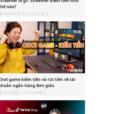
Streamer là gì? Streamer kiếm tiền như
thế nào?
Hoantv
26-02-2018
0
Chơi game kiếm tiền và rút tiền về tài
khoản ngân hàng đơn giản
Hung
21-03-2024
0