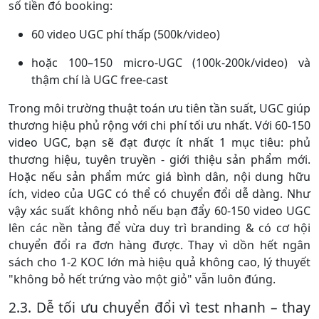
số tiền đó booking:
60 video UGC phí thấp (500k/video)
hoặc 100–150 micro-UGC (100k-200k/video) và
thậm chí là UGC free-cast
Trong môi trường thuật toán ưu tiên tần suất, UGC giúp
thương hiệu phủ rộng với chi phí tối ưu nhất. Với 60-150
video UGC, bạn sẽ đạt được ít nhất 1 mục tiêu: phủ
thương hiệu, tuyên truyền - giới thiệu sản phẩm mới.
Hoặc nếu sản phẩm mức giá bình dân, nội dung hữu
ích, video của UGC có thể có chuyển đổi dễ dàng. Như
vậy xác suất không nhỏ nếu bạn đẩy 60-150 video UGC
lên các nền tảng để vừa duy trì branding & có cơ hội
chuyển đổi ra đơn hàng được. Thay vì dồn hết ngân
sách cho 1-2 KOC lớn mà hiệu quả không cao, lý thuyết
"không bỏ hết trứng vào một giỏ" vẫn luôn đúng.
2.3. Dễ tối ưu chuyển đổi vì test nhanh – thay