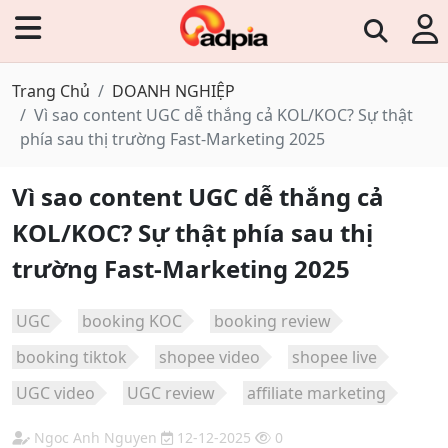
Trang Chủ
DOANH NGHIỆP
Vì sao content UGC dễ thắng cả KOL/KOC? Sự thật
phía sau thị trường Fast-Marketing 2025
Vì sao content UGC dễ thắng cả
KOL/KOC? Sự thật phía sau thị
trường Fast-Marketing 2025
UGC
booking KOC
booking review
booking tiktok
shopee video
shopee live
UGC video
UGC review
affiliate marketing
Ngoc Anh Nguyen
12-12-2025
0