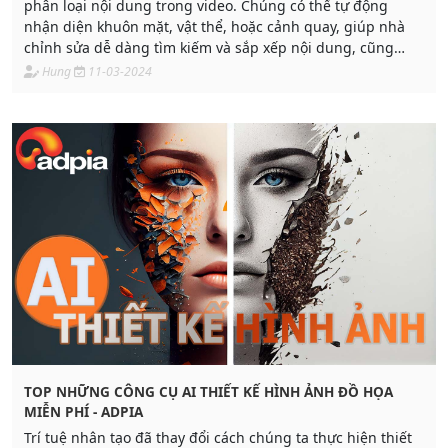
phân loại nội dung trong video. Chúng có thể tự động
nhận diện khuôn mặt, vật thể, hoặc cảnh quay, giúp nhà
chỉnh sửa dễ dàng tìm kiếm và sắp xếp nội dung, cũng
như áp dụng các hiệu chỉnh tự động dựa trên nội dung.
Hung
11-03-2024
TOP NHỮNG CÔNG CỤ AI THIẾT KẾ HÌNH ẢNH ĐỒ HỌA
MIỄN PHÍ - ADPIA
Trí tuệ nhân tạo đã thay đổi cách chúng ta thực hiện thiết