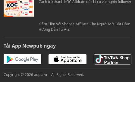
Affiliate Du Lịch Hè 2026: Top 5 Chiến Dịch Travel Ra Số
Tốt, Hoa Hồng Cao
Cách trở thành KOC Affiliate dù chỉ có vài nghìn follower
Kiếm Tiền Với Shopee Affiliate Cho Người Mới Bắt Đầu:
Hướng Dẫn Từ A-Z
Tải App Newpub ngay
Copyright © 2026 adpia.vn - All Rights Reserved.