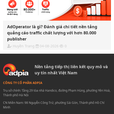
AdOperator là gì? Đánh giá chi tiết nền tảng
quảng cáo traffic chất lượng với hơn 80.000
publisher
Huyền Trang
04-08-2026
0
Nền tảng tiếp thị liên kết quy mô và
uy tín nhất Việt Nam
CÔNG TY CỔ PHẦN ADPIA
Trụ sở chính: Tầng 29 tòa nhà Handico, đường Phạm Hùng, phường Yên Hoà,
Thành phố Hà Nội
CN Miền Nam: 98 Nguyễn Công Trứ, phường Sài Gòn, Thành phố Hồ Chí
Minh