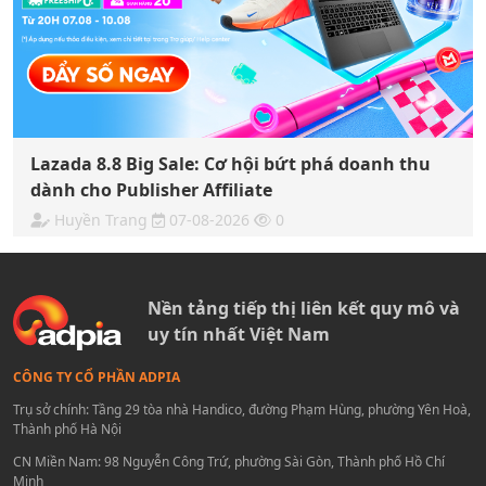
Lazada 8.8 Big Sale: Cơ hội bứt phá doanh thu
dành cho Publisher Affiliate
Huyền Trang
07-08-2026
0
Nền tảng tiếp thị liên kết quy mô và
uy tín nhất Việt Nam
CÔNG TY CỔ PHẦN ADPIA
Trụ sở chính: Tầng 29 tòa nhà Handico, đường Phạm Hùng, phường Yên Hoà,
Thành phố Hà Nội
CN Miền Nam: 98 Nguyễn Công Trứ, phường Sài Gòn, Thành phố Hồ Chí
Minh