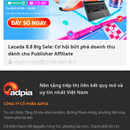
Lazada 8.8 Big Sale: Cơ hội bứt phá doanh thu
dành cho Publisher Affiliate
Huyền Trang
07-08-2026
0
Nền tảng tiếp thị liên kết quy mô và
uy tín nhất Việt Nam
CÔNG TY CỔ PHẦN ADPIA
Trụ sở chính: Tầng 29 tòa nhà Handico, đường Phạm Hùng, phường Yên Hoà,
Thành phố Hà Nội
CN Miền Nam: 98 Nguyễn Công Trứ, phường Sài Gòn, Thành phố Hồ Chí