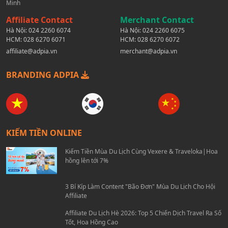
Minh
Affiliate Contact
Merchant Contact
Hà Nội:
024 2260 6074
Hà Nội:
024 2260 6075
HCM:
028 6270 6071
HCM:
028 6270 6072
affiliate@adpia.vn
merchant@adpia.vn
BRANDING ADPIA
KIẾM TIỀN ONLINE
Kiếm Tiền Mùa Du Lịch Cùng Vexere & Traveloka|Hoa
hồng lên tới 7%
3 Bí Kíp Làm Content "Bão Đơn" Mùa Du Lịch Cho Hội
Affiliate