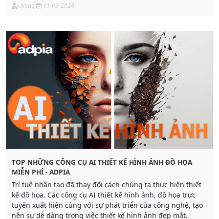
như áp dụng các hiệu chỉnh tự động dựa trên nội dung.
Hung
11-03-2024
TOP NHỮNG CÔNG CỤ AI THIẾT KẾ HÌNH ẢNH ĐỒ HỌA
MIỄN PHÍ - ADPIA
Trí tuệ nhân tạo đã thay đổi cách chúng ta thực hiện thiết
kế đồ họa. Các công cụ AI thiết kế hình ảnh, đồ họa trực
tuyến xuất hiện cùng với sự phát triển của công nghệ, tạo
nên sự dễ dàng trong việc thiết kế hình ảnh đẹp mắt.