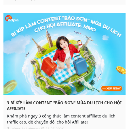
3 BÍ KÍP LÀM CONTENT "BÃO ĐƠN" MÙA DU LỊCH CHO HỘI
AFFILIATE
Khám phá ngay 3 công thức làm content affiliate du lịch
traffic cao, dễ chuyển đổi cho hội Affiliate!
Ngoc Anh Nguyen
28-07-2026