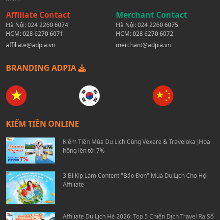
Affiliate Contact
Merchant Contact
Hà Nội:
024 2260 6074
Hà Nội:
024 2260 6075
HCM:
028 6270 6071
HCM:
028 6270 6072
affiliate@adpia.vn
merchant@adpia.vn
BRANDING ADPIA
KIẾM TIỀN ONLINE
Kiếm Tiền Mùa Du Lịch Cùng Vexere & Traveloka|Hoa
hồng lên tới 7%
3 Bí Kíp Làm Content "Bão Đơn" Mùa Du Lịch Cho Hội
Affiliate
Affiliate Du Lịch Hè 2026: Top 5 Chiến Dịch Travel Ra Số