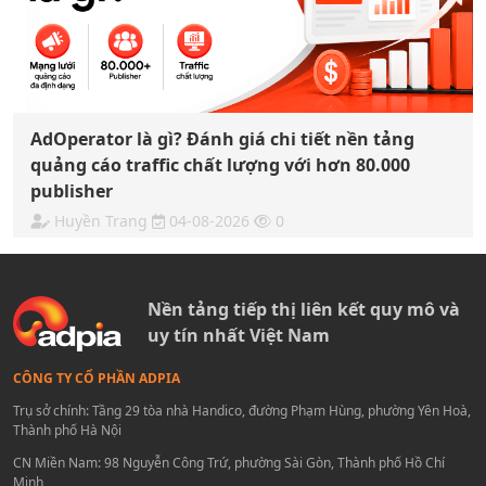
AdOperator là gì? Đánh giá chi tiết nền tảng
quảng cáo traffic chất lượng với hơn 80.000
publisher
Huyền Trang
04-08-2026
0
Nền tảng tiếp thị liên kết quy mô và
uy tín nhất Việt Nam
CÔNG TY CỔ PHẦN ADPIA
Trụ sở chính: Tầng 29 tòa nhà Handico, đường Phạm Hùng, phường Yên Hoà,
Thành phố Hà Nội
CN Miền Nam: 98 Nguyễn Công Trứ, phường Sài Gòn, Thành phố Hồ Chí
Minh