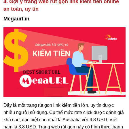
4. Gợi ý trang web rút gọn link kiếm tiền online
an toàn, uy tín
Megaurl.in
Đây là một trang rút gọn link kiếm tiền lớn, uy tín được
nhiều người sử dụng. Cụ thể mức rate click được đánh giá
khá cao, đặc biệt cao nhất là Australia với 4,8 USD, Việt
nam là 3,8 USD.
Trang web rút gọn này có hình thức thanh