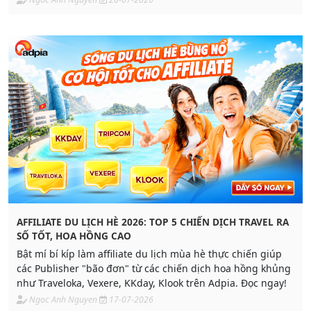
AFFILIATE DU LỊCH HÈ 2026: TOP 5 CHIẾN DỊCH TRAVEL RA
SỐ TỐT, HOA HỒNG CAO
Bật mí bí kíp làm affiliate du lịch mùa hè thực chiến giúp
các Publisher "bão đơn" từ các chiến dịch hoa hồng khủng
như Traveloka, Vexere, KKday, Klook trên Adpia. Đọc ngay!
Ngoc Anh Nguyen
17-07-2026