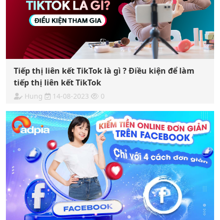
Tiếp thị liên kết TikTok là gì ? Điều kiện để làm
tiếp thị liên kết TikTok
Hung
14-08-2023
0