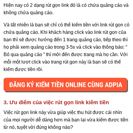
Hiện nay có 2 dạng rút gọn link đó là có chứa quảng cáo và
không chứa quảng cáo.
Và tất nhiên là bạn sẽ chỉ có thể kiếm tiền với link rút gọn có
chứa quảng cáo. Khi khách hàng click vào link rút gọn của
bạn thì sẽ được hướng đến 1 trang quảng cáo, tiếp theo thì
họ phải xem quảng cáo trong 3-5s và click vào thông báo: “
Bỏ qua quảng cáo ” thì mới đến được trang mà họ cần. Với
mỗi một lượt click vào trang rút gọn này là bạn sẽ có thể
kiếm được tiền rồi.
3. Ưu điểm của việc rút gọn link kiếm tiề
n
Việc rút gọn link này vừa giúp việc thu hút được cái nhìn
của mọi người dễ dàng hơn mà bạn lại vừa kiếm được tiền
từ nó, tuyệt vời đúng không nào?