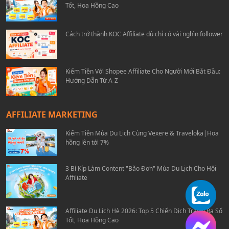
Tốt, Hoa Hồng Cao
Cách trở thành KOC Affiliate dù chỉ có vài nghìn follower
Kiếm Tiền Với Shopee Affiliate Cho Người Mới Bắt Đầu:
Hướng Dẫn Từ A-Z
AFFILIATE MARKETING
Kiếm Tiền Mùa Du Lịch Cùng Vexere & Traveloka|Hoa
hồng lên tới 7%
3 Bí Kíp Làm Content "Bão Đơn" Mùa Du Lịch Cho Hội
Affiliate
Affiliate Du Lịch Hè 2026: Top 5 Chiến Dịch Travel Ra Số
Tốt, Hoa Hồng Cao