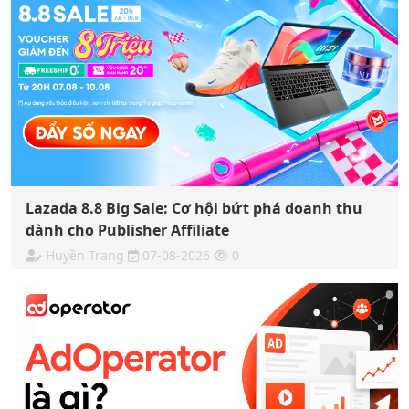
Lazada 8.8 Big Sale: Cơ hội bứt phá doanh thu
dành cho Publisher Affiliate
Huyền Trang
07-08-2026
0