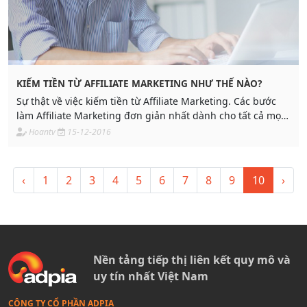
KIẾM TIỀN TỪ AFFILIATE MARKETING NHƯ THẾ NÀO?
Sự thật về việc kiếm tiền từ Affiliate Marketing. Các bước
làm Affiliate Marketing đơn giản nhất dành cho tất cả mọi
người. Đọc hướng dẫn này
Hoantv
15-12-2016
‹
1
2
3
4
5
6
7
8
9
10
›
Nền tảng tiếp thị liên kết quy mô và
uy tín nhất Việt Nam
CÔNG TY CỔ PHẦN ADPIA