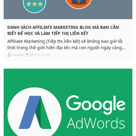
DANH SÁCH AFFILIATE MARKETING BLOG MÀ BẠN CẦN
BIẾT ĐỂ HỌC VÀ LÀM TIẾP THỊ LIÊN KẾT
Affiliate Marketing (Tiếp thị liên kết) sẽ không bao giờ lỗi
thời trong thế giới hiện đại khi mà con người ngày càng
chuyên môn hóa hơn trong tất cả các lĩnh vực. Adpia giới
Hoantv
09-05-2019
thiệu đến bạn những Blog Affiliate Marketing có thể giúp
bạn phát triển chuyên môn và kỹ năng làm Affiliate
Marketing.