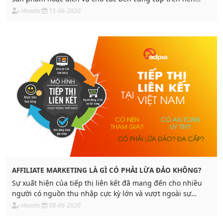
tảng số. Việc liên kết với các sàn thương mại điện tử lớn sẽ
Hoantv
15-06-2020
giúp việc bạn kiếm tiền online trở nên hiệu quả hơn
AFFILIATE MARKETING LÀ GÌ CÓ PHẢI LỪA ĐẢO KHÔNG?
Sự xuất hiện của tiếp thị liên kết đã mang đến cho nhiều
người có nguồn thu nhập cực kỳ lớn và vượt ngoài sự
tưởng tượng.
Hoantv
08-06-2020