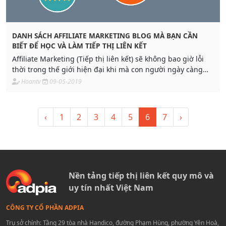
DANH SÁCH AFFILIATE MARKETING BLOG MÀ BẠN CẦN
BIẾT ĐỂ HỌC VÀ LÀM TIẾP THỊ LIÊN KẾT
Affiliate Marketing (Tiếp thị liên kết) sẽ không bao giờ lỗi
thời trong thế giới hiện đại khi mà con người ngày càng
chuyên môn hóa hơn trong tất cả các lĩnh vực. Adpia giới
Hoantv
09-05-2019
thiệu đến bạn những Blog Affiliate Marketing có thể giúp
bạn phát triển chuyên môn và kỹ năng làm Affiliate
Marketing.
‹
1
2
3
4
5
6
7
›
Nền tảng tiếp thị liên kết quy mô và
uy tín nhất Việt Nam
CÔNG TY CỔ PHẦN ADPIA
Trụ sở chính: Tầng 29 tòa nhà Handico, đường Phạm Hùng, phường Yên Hoà,