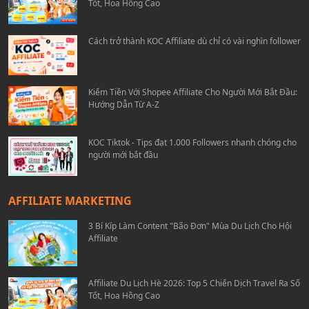
Tốt, Hoa Hồng Cao
Cách trở thành KOC Affiliate dù chỉ có vài nghìn follower
Kiếm Tiền Với Shopee Affiliate Cho Người Mới Bắt Đầu:
Hướng Dẫn Từ A-Z
KOC Tiktok - Tips đạt 1.000 Followers nhanh chóng cho
người mới bắt đầu
AFFILIATE MARKETING
3 Bí Kíp Làm Content "Bão Đơn" Mùa Du Lịch Cho Hội
Affiliate
Affiliate Du Lịch Hè 2026: Top 5 Chiến Dịch Travel Ra Số
Tốt, Hoa Hồng Cao