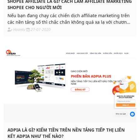
SHOPEE AFFILIATE LÀ GÌ? CÁCH LÀM AFFILIATE MARKETING
SHOPEE CHO NGƯỜI MỚI
Nếu bạn đang chạy các chiến dịch affiliate marketing trên
các nền tảng số thì chắc chắn không quá xa lạ với chương
trình shopee affiliate. Đây là mô hình tiếp thị liên kết có
Hoantv
27-07-2020
lượng người tham gia lớn và đem lại nhiều mức hoa hồng
hấp dẫn.
ADPIA LÀ GÌ? KIẾM TIỀN TRÊN NỀN TẢNG TIẾP THỊ LIÊN
KẾT ADPIA NHƯ THẾ NÀO?