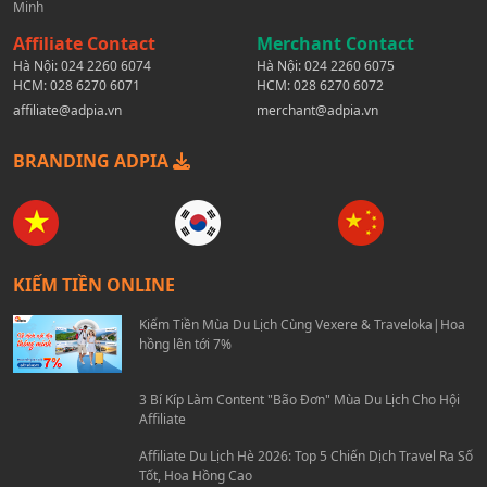
Minh
Affiliate Contact
Merchant Contact
Hà Nội:
024 2260 6074
Hà Nội:
024 2260 6075
HCM:
028 6270 6071
HCM:
028 6270 6072
affiliate@adpia.vn
merchant@adpia.vn
BRANDING ADPIA
KIẾM TIỀN ONLINE
Kiếm Tiền Mùa Du Lịch Cùng Vexere & Traveloka|Hoa
hồng lên tới 7%
3 Bí Kíp Làm Content "Bão Đơn" Mùa Du Lịch Cho Hội
Affiliate