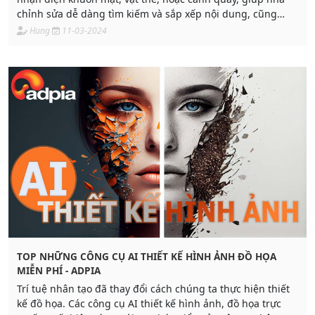
chỉnh sửa dễ dàng tìm kiếm và sắp xếp nội dung, cũng
như áp dụng các hiệu chỉnh tự động dựa trên nội dung.
Hung
11-03-2024
TOP NHỮNG CÔNG CỤ AI THIẾT KẾ HÌNH ẢNH ĐỒ HỌA
MIỄN PHÍ - ADPIA
Trí tuệ nhân tạo đã thay đổi cách chúng ta thực hiện thiết
kế đồ họa. Các công cụ AI thiết kế hình ảnh, đồ họa trực