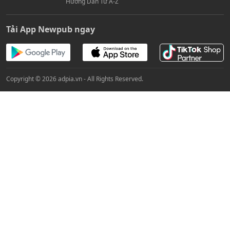
Affiliate Du Lịch Hè 2026: Top 5 Chiến Dịch Travel Ra Số
Tốt, Hoa Hồng Cao
Cách trở thành KOC Affiliate dù chỉ có vài nghìn follower
Kiếm Tiền Với Shopee Affiliate Cho Người Mới Bắt Đầu:
Hướng Dẫn Từ A-Z
Tải App Newpub ngay
Copyright © 2026 adpia.vn - All Rights Reserved.