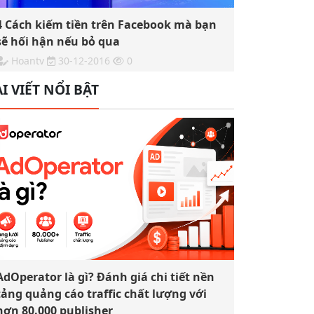
4 Cách kiếm tiền trên Facebook mà bạn
sẽ hối hận nếu bỏ qua
Hoantv
30-12-2016
0
I VIẾT NỔI BẬT
AdOperator là gì? Đánh giá chi tiết nền
tảng quảng cáo traffic chất lượng với
hơn 80.000 publisher