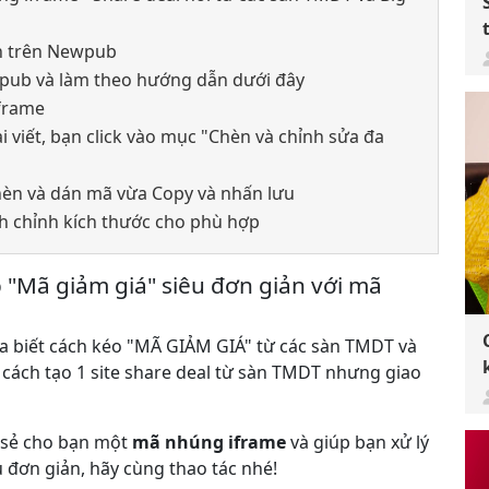
ản trên Newpub
ewpub và làm theo hướng dẫn dưới đây
Iframe
ài viết, bạn click vào mục "Chèn và chỉnh sửa đa
chèn và dán mã vừa Copy và nhấn lưu
tinh chỉnh kích thước cho phù hợp
p "Mã giảm giá" siêu đơn giản với mã
ưa biết cách kéo "MÃ GIẢM GIÁ" từ các sàn TMDT và
 cách tạo 1 site share deal từ sàn TMDT nhưng giao
 sẻ cho bạn một
mã nhúng iframe
và giúp bạn xử lý
êu đơn giản, hãy cùng thao tác nhé!