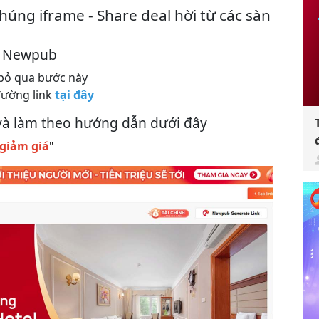
húng iframe - Share deal hời từ các sàn
ên Newpub
 bỏ qua bước này
đường link
tại đây
 và làm theo hướng dẫn dưới đây
giảm giá
"