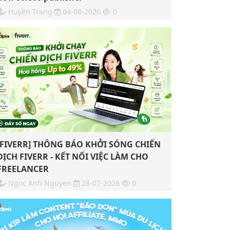
Huyền Trang
04-08-2026
0
[FIVERR] THÔNG BÁO KHỞI SÓNG CHIẾN
DỊCH FIVERR - KẾT NỐI VIỆC LÀM CHO
FREELANCER
Ngoc Anh Nguyen
28-07-2026
0