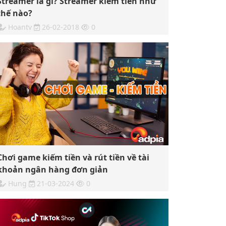
Streamer là gì? Streamer kiếm tiền như
thế nào?
Hoantv
26-02-2018
0
Chơi game kiếm tiền và rút tiền về tài
khoản ngân hàng đơn giản
Hung
21-03-2024
0