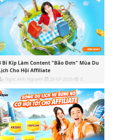
3 Bí Kíp Làm Content "Bão Đơn" Mùa Du
Lịch Cho Hội Affiliate
Ngoc Anh Nguyen
28-07-2026
0