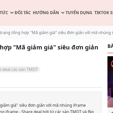
 TỨC
ĐỐI TÁC
HƯỚNG DẪN
TUYỂN DỤNG
TIKTOK 
o trang tổng hợp "Mã giảm giá" siêu đơn giản với mã nhúng 
BÀ
g hợp "Mã giảm giá" siêu đơn giản
 deal các sàn TMDT
ã giảm giá" siêu đơn giản với mã nhúng iframe
ng iframe - Share deal hời từ các sàn TMDT và Big