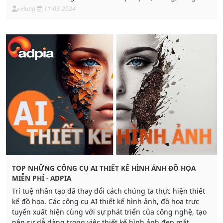
như áp dụng các hiệu chỉnh tự động dựa trên nội dung.
Hung
11-03-2024
TOP NHỮNG CÔNG CỤ AI THIẾT KẾ HÌNH ẢNH ĐỒ HỌA
MIỄN PHÍ - ADPIA
Trí tuệ nhân tạo đã thay đổi cách chúng ta thực hiện thiết
kế đồ họa. Các công cụ AI thiết kế hình ảnh, đồ họa trực
tuyến xuất hiện cùng với sự phát triển của công nghệ, tạo
nên sự dễ dàng trong việc thiết kế hình ảnh đẹp mắt.