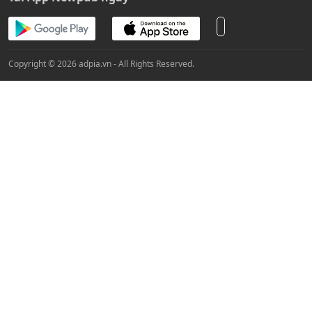
Cách trở thành KOC Affiliate dù chỉ có vài nghìn follower
Kiếm Tiền Với Shopee Affiliate Cho Người Mới Bắt Đầu:
Hướng Dẫn Từ A-Z
KOC Tiktok - Tips đạt 1.000 Followers nhanh chóng cho
người mới bắt đầu
Tải App Newpub ngay
Copyright © 2026 adpia.vn - All Rights Reserved.