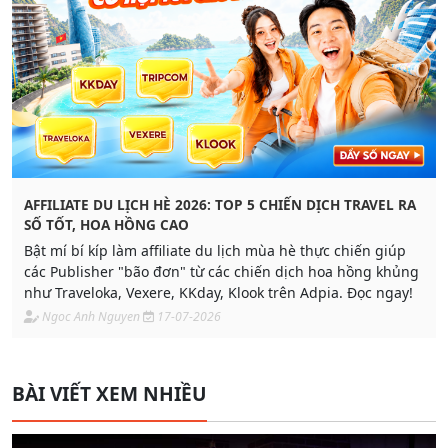
AFFILIATE DU LỊCH HÈ 2026: TOP 5 CHIẾN DỊCH TRAVEL RA
SỐ TỐT, HOA HỒNG CAO
Bật mí bí kíp làm affiliate du lịch mùa hè thực chiến giúp
các Publisher "bão đơn" từ các chiến dịch hoa hồng khủng
như Traveloka, Vexere, KKday, Klook trên Adpia. Đọc ngay!
Ngoc Anh Nguyen
17-07-2026
BÀI VIẾT XEM NHIỀU