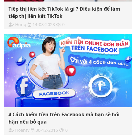
Tiếp thị liên kết TikTok là gì ? Điều kiện để làm
tiếp thị liên kết TikTok
Hung
14-08-2023
0
4 Cách kiếm tiền trên Facebook mà bạn sẽ hối
hận nếu bỏ qua
Hoantv
30-12-2016
0