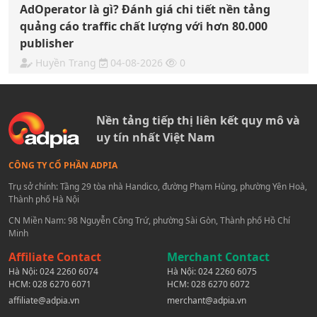
AdOperator là gì? Đánh giá chi tiết nền tảng
quảng cáo traffic chất lượng với hơn 80.000
publisher
Huyền Trang
04-08-2026
0
Nền tảng tiếp thị liên kết quy mô và
uy tín nhất Việt Nam
CÔNG TY CỔ PHẦN ADPIA
Trụ sở chính: Tầng 29 tòa nhà Handico, đường Phạm Hùng, phường Yên Hoà,
Thành phố Hà Nội
CN Miền Nam: 98 Nguyễn Công Trứ, phường Sài Gòn, Thành phố Hồ Chí
Minh
Affiliate Contact
Merchant Contact
Hà Nội:
024 2260 6074
Hà Nội:
024 2260 6075
HCM:
028 6270 6071
HCM:
028 6270 6072
affiliate@adpia.vn
merchant@adpia.vn