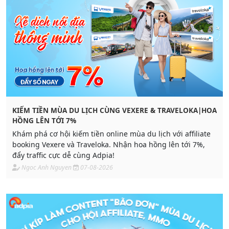
KIẾM TIỀN MÙA DU LỊCH CÙNG VEXERE & TRAVELOKA|HOA
HỒNG LÊN TỚI 7%
Khám phá cơ hội kiếm tiền online mùa du lịch với affiliate
booking Vexere và Traveloka. Nhận hoa hồng lên tới 7%,
đẩy traffic cực dễ cùng Adpia!
Ngoc Anh Nguyen
07-08-2026