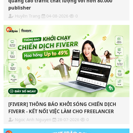
quảng cáo traffic chất lượng với hơn 80.000
publisher
Huyền Trang
04-08-2026
0
[FIVERR] THÔNG BÁO KHỞI SÓNG CHIẾN DỊCH
FIVERR - KẾT NỐI VIỆC LÀM CHO FREELANCER
Ngoc Anh Nguyen
28-07-2026
0