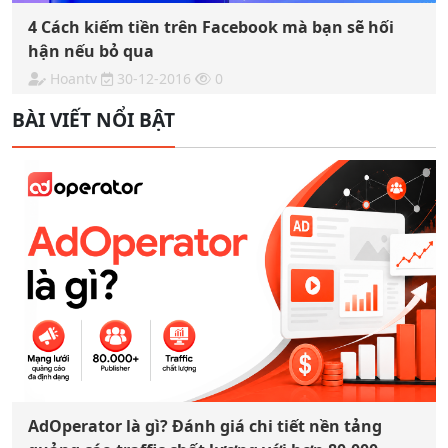
4 Cách kiếm tiền trên Facebook mà bạn sẽ hối
hận nếu bỏ qua
Hoantv
30-12-2016
0
BÀI VIẾT NỔI BẬT
AdOperator là gì? Đánh giá chi tiết nền tảng