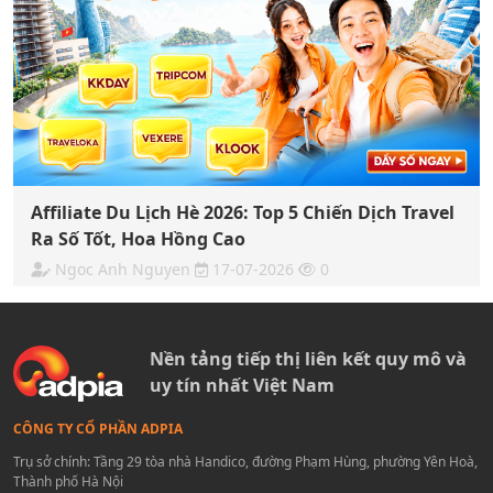
Affiliate Du Lịch Hè 2026: Top 5 Chiến Dịch Travel
Ra Số Tốt, Hoa Hồng Cao
Ngoc Anh Nguyen
17-07-2026
0
Nền tảng tiếp thị liên kết quy mô và
uy tín nhất Việt Nam
CÔNG TY CỔ PHẦN ADPIA
Trụ sở chính: Tầng 29 tòa nhà Handico, đường Phạm Hùng, phường Yên Hoà,
Thành phố Hà Nội