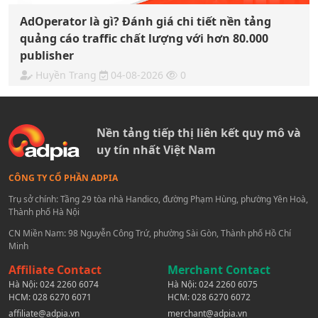
AdOperator là gì? Đánh giá chi tiết nền tảng
quảng cáo traffic chất lượng với hơn 80.000
publisher
Huyền Trang
04-08-2026
0
Nền tảng tiếp thị liên kết quy mô và
uy tín nhất Việt Nam
CÔNG TY CỔ PHẦN ADPIA
Trụ sở chính: Tầng 29 tòa nhà Handico, đường Phạm Hùng, phường Yên Hoà,
Thành phố Hà Nội
CN Miền Nam: 98 Nguyễn Công Trứ, phường Sài Gòn, Thành phố Hồ Chí
Minh
Affiliate Contact
Merchant Contact
Hà Nội:
024 2260 6074
Hà Nội:
024 2260 6075
HCM:
028 6270 6071
HCM:
028 6270 6072
affiliate@adpia.vn
merchant@adpia.vn