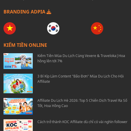
BRANDING ADPIA
KIẾM TIỀN ONLINE
Kiếm Tiền Mùa Du Lịch Cùng Vexere & Traveloka|Hoa
hồng lên tới 7%
3 Bí Kíp Làm Content "Bão Đơn" Mùa Du Lịch Cho Hội
Affiliate
Affiliate Du Lịch Hè 2026: Top 5 Chiến Dịch Travel Ra Số
Tốt, Hoa Hồng Cao
Cách trở thành KOC Affiliate dù chỉ có vài nghìn follower