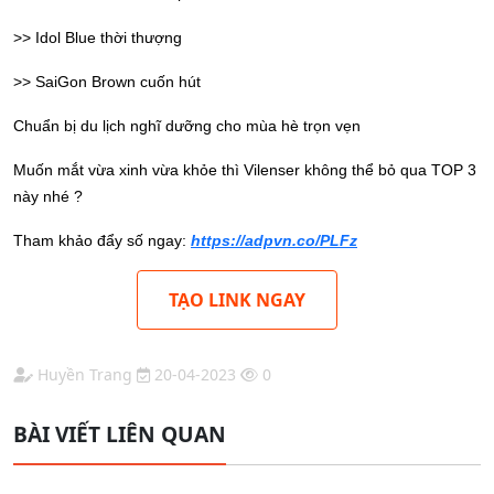
>> Idol Blue thời thượng
>> SaiGon Brown cuốn hút
Chuẩn bị du lịch nghĩ dưỡng cho mùa hè trọn vẹn
Muốn mắt vừa xinh vừa khỏe thì Vilenser không thể bỏ qua TOP 3
này nhé ?
Tham khảo đẩy số ngay:
https://adpvn.co/PLFz
TẠO LINK NGAY
Huyền Trang
20-04-2023
0
BÀI VIẾT LIÊN QUAN