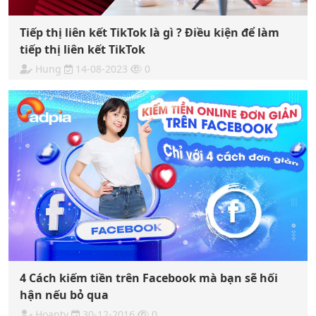
Tiếp thị liên kết TikTok là gì ? Điều kiện để làm
tiếp thị liên kết TikTok
Hung
14-08-2023
0
4 Cách kiếm tiền trên Facebook mà bạn sẽ hối
hận nếu bỏ qua
Hoantv
30-12-2016
0