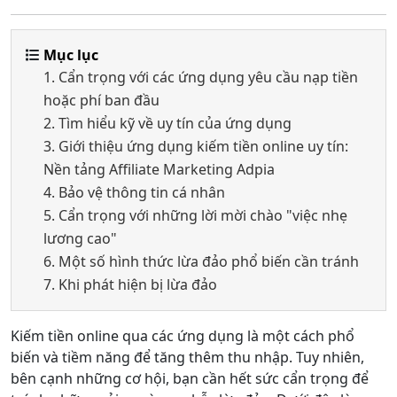
Mục lục
1. Cẩn trọng với các ứng dụng yêu cầu nạp tiền
hoặc phí ban đầu
2. Tìm hiểu kỹ về uy tín của ứng dụng
3. Giới thiệu ứng dụng kiếm tiền online uy tín:
Nền tảng Affiliate Marketing Adpia
4. Bảo vệ thông tin cá nhân
5. Cẩn trọng với những lời mời chào "việc nhẹ
lương cao"
6. Một số hình thức lừa đảo phổ biến cần tránh
7. Khi phát hiện bị lừa đảo
Kiếm tiền online qua các ứng dụng là một cách phổ
biến và tiềm năng để tăng thêm thu nhập. Tuy nhiên,
bên cạnh những cơ hội, bạn cần hết sức cẩn trọng để