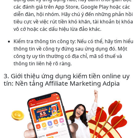
các đánh giá trên App Store, Google Play hoặc các
diễn đàn, hội nhóm. Hãy chú ý đến những phản hồi
tiêu cực về việc rút tiền khó khăn, tài khoản bị khóa
vô cớ hoặc các dấu hiệu lừa đảo khác.
Kiểm tra thông tin công ty: Nếu có thể, hãy tìm hiểu
thông tin về công ty đứng sau ứng dụng đó. Một
công ty uy tín thường có địa chỉ, mã số thuế và
thông tin liên hệ rõ ràng.
3. Giới thiệu ứng dụng kiếm tiền online uy
tín: Nền tảng Affiliate Marketing Adpia