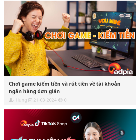
Chơi game kiếm tiền và rút tiền về tài khoản
ngân hàng đơn giản
Hung
21-03-2024
0