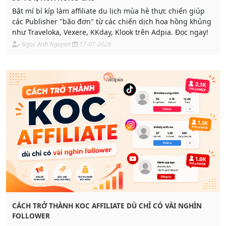
Bật mí bí kíp làm affiliate du lịch mùa hè thực chiến giúp
các Publisher "bão đơn" từ các chiến dịch hoa hồng khủng
như Traveloka, Vexere, KKday, Klook trên Adpia. Đọc ngay!
Ngoc Anh Nguyen
17-07-2026
CÁCH TRỞ THÀNH KOC AFFILIATE DÙ CHỈ CÓ VÀI NGHÌN
FOLLOWER