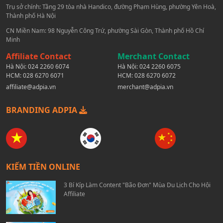
Trụ sở chính: Tầng 29 tòa nhà Handico, đường Phạm Hùng, phường Yên Hoà,
Thành phố Hà Nội
CN Miền Nam: 98 Nguyễn Công Trứ, phường Sài Gòn, Thành phố Hồ Chí
Minh
Affiliate Contact
Merchant Contact
Hà Nội:
024 2260 6074
Hà Nội:
024 2260 6075
HCM:
028 6270 6071
HCM:
028 6270 6072
affiliate@adpia.vn
merchant@adpia.vn
BRANDING ADPIA
KIẾM TIỀN ONLINE
3 Bí Kíp Làm Content "Bão Đơn" Mùa Du Lịch Cho Hội
Affiliate