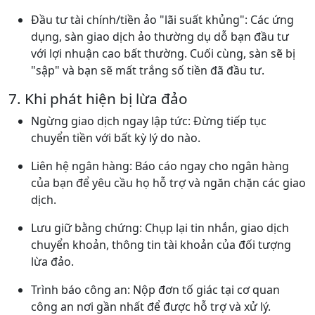
Đầu tư tài chính/tiền ảo "lãi suất khủng": Các ứng
dụng, sàn giao dịch ảo thường dụ dỗ bạn đầu tư
với lợi nhuận cao bất thường. Cuối cùng, sàn sẽ bị
"sập" và bạn sẽ mất trắng số tiền đã đầu tư.
7. Khi phát hiện bị lừa đảo
Ngừng giao dịch ngay lập tức: Đừng tiếp tục
chuyển tiền với bất kỳ lý do nào.
Liên hệ ngân hàng: Báo cáo ngay cho ngân hàng
của bạn để yêu cầu họ hỗ trợ và ngăn chặn các giao
dịch.
Lưu giữ bằng chứng: Chụp lại tin nhắn, giao dịch
chuyển khoản, thông tin tài khoản của đối tượng
lừa đảo.
Trình báo công an: Nộp đơn tố giác tại cơ quan
công an nơi gần nhất để được hỗ trợ và xử lý.