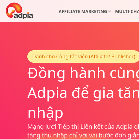
AFFILIATE MARKETING
MULTI-CHA
e menu
Dành cho Cộng tác viên (Affiliate/ Publisher)
Đồng hành cùn
Adpia để gia tă
nhập
Mạng lưới Tiếp thị Liên kết của Adpia g
tăng thu nhập chỉ với vài bước đơn giả