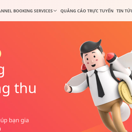
NNEL BOOKING SERVICES
QUẢNG CÁO TRỰC TUYẾN
TIN TỨ
g
ng thu
iúp bạn gia
n