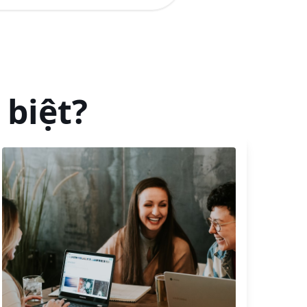
 biệt?