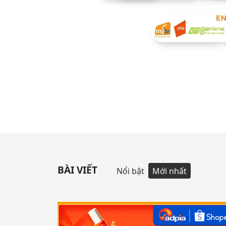
BÀI VIẾT
Nổi bật
Mới nhất