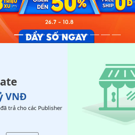
iate
tỷ VNĐ
đã trả cho các Publisher