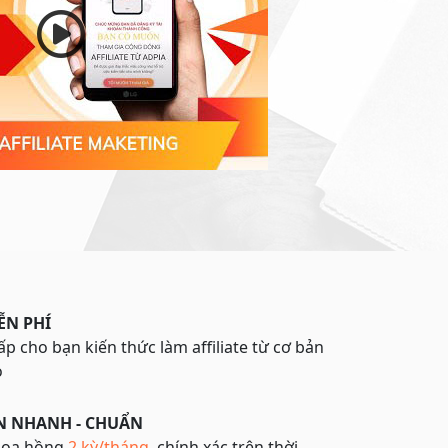
ỄN PHÍ
p cho bạn kiến thức làm affiliate từ cơ bản
o
N NHANH - CHUẨN
hoa hồng
2 kỳ/tháng
, chính xác trên thời