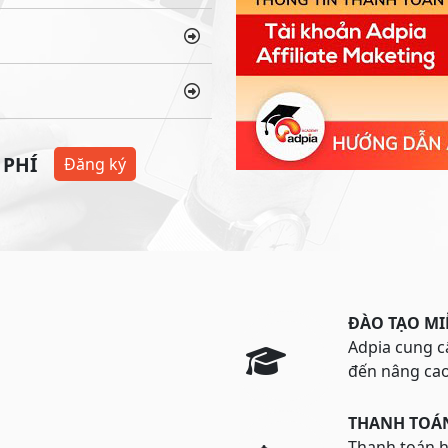
 PHÍ
Đăng ký
ĐÀO TẠO MI
Adpia cung cấ
đến nâng ca
THANH TOÁ
Thanh toán 