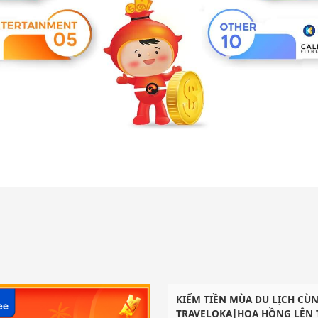
KIẾM TIỀN MÙA DU LỊCH CÙN
TRAVELOKA|HOA HỒNG LÊN 