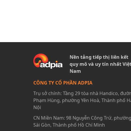
Nền tảng tiếp thị liên kết
quy mô và uy tín nhất Việ
Nam
CÔNG TY CỔ PHẦN ADPIA
Trụ sở chính: Tầng 29 tòa nhà Handico, đườ
Phạm Hùng, phường Yên Hoà, Thành phố H
Nội
CN Miền Nam: 98 Nguyễn Công Trứ, phườn
Sài Gòn, Thành phố Hồ Chí Minh