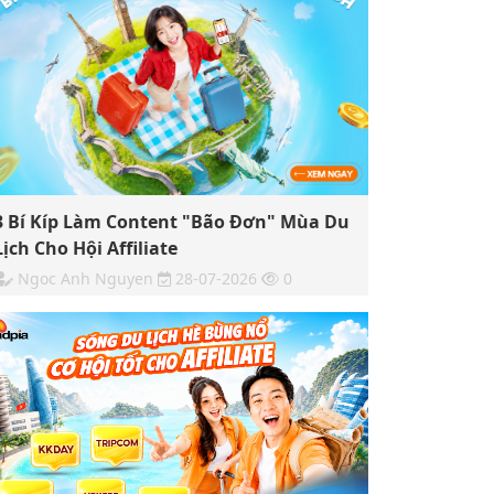
3 Bí Kíp Làm Content "Bão Đơn" Mùa Du
Lịch Cho Hội Affiliate
Ngoc Anh Nguyen
28-07-2026
0