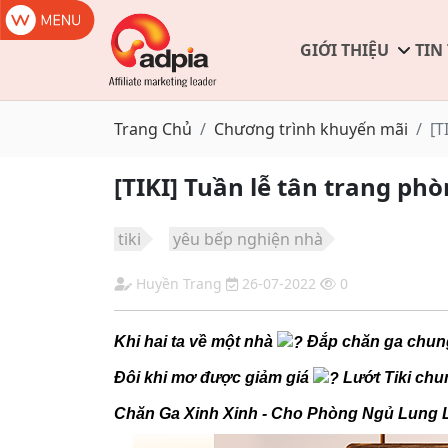
GIỚI THIỆU
TIN
Trang Chủ
Chương trình khuyến mãi
[T
[TIKI] Tuần lễ tân trang ph
tiki
yêu bếp nghiện nhà
Huyền Trang
26-07-2022
0
Khi hai ta về một nhà
Đắp chăn ga chun
Đôi khi mơ được giảm giá
Lướt Tiki chu
Chăn Ga Xinh Xinh - Cho Phòng Ngủ Lung Li