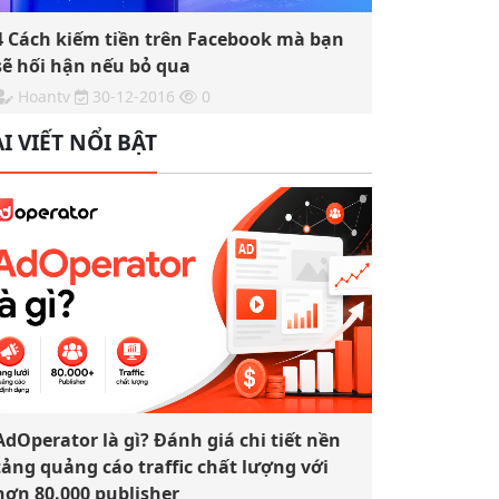
4 Cách kiếm tiền trên Facebook mà bạn
sẽ hối hận nếu bỏ qua
Hoantv
30-12-2016
0
I VIẾT NỔI BẬT
AdOperator là gì? Đánh giá chi tiết nền
tảng quảng cáo traffic chất lượng với
hơn 80.000 publisher