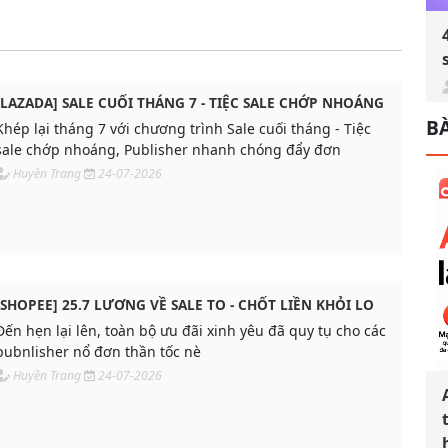
[LAZADA] SALE CUỐI THÁNG 7 - TIỆC SALE CHỚP NHOÁNG
BÀ
Khép lại tháng 7 với chương trình Sale cuối tháng - Tiệc
sale chớp nhoáng, Publisher nhanh chóng đẩy đơn
Huyền Trang
24-07-2026
[SHOPEE] 25.7 LƯƠNG VỀ SALE TO - CHỐT LIỀN KHỎI LO
Đến hẹn lại lên, toàn bộ ưu đãi xinh yêu đã quy tụ cho các
pubnlisher nổ đơn thần tốc nè
Huyền Trang
24-07-2026