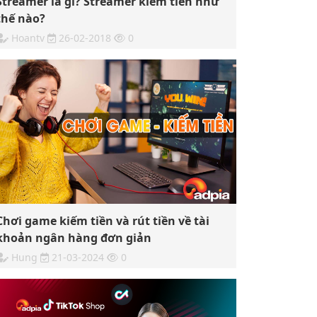
Streamer là gì? Streamer kiếm tiền như
thế nào?
Hoantv
26-02-2018
0
Chơi game kiếm tiền và rút tiền về tài
khoản ngân hàng đơn giản
Hung
21-03-2024
0