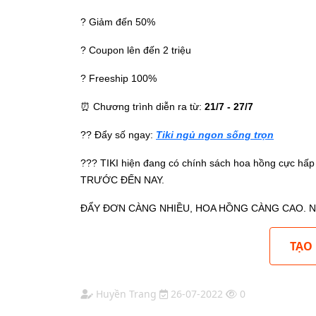
? Giảm đến 50%
? Coupon lên đến 2 triệu
? Freeship 100%
⏰ Chương trình diễn ra từ:
21/7 - 27/7
?? Đẩy số ngay:
Tiki ngủ ngon sống trọn
??? TIKI hiện đang có chính sách hoa hồng cực
TRƯỚC ĐẾN NAY.
ĐẨY ĐƠN CÀNG NHIỀU, HOA HỒNG CÀNG CAO. N
TẠO
Huyền Trang
26-07-2022
0