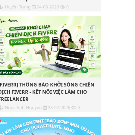
Huyền Trang
04-08-2026
0
[FIVERR] THÔNG BÁO KHỞI SÓNG CHIẾN
DỊCH FIVERR - KẾT NỐI VIỆC LÀM CHO
FREELANCER
Ngoc Anh Nguyen
28-07-2026
0