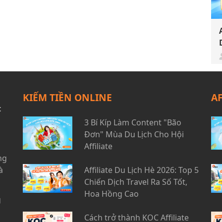
KIẾM TIỀN ONLINE
A
t
3 Bí Kíp Làm Content "Bão
Đơn" Mùa Du Lịch Cho Hội
Affiliate
ng
à
Affiliate Du Lịch Hè 2026: Top 5
Chiến Dịch Travel Ra Số Tốt,
Hoa Hồng Cao
g
Cách trở thành KOC Affiliate