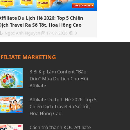
Affiliate Du Lịch Hè 2026: Top 5 Chiến
Dịch Travel Ra Số Tốt, Hoa Hồng Cao
Ngoc Anh Nguyen
17-07-2026
0
FFILIATE MARKETING
3 Bí Kíp Làm Content "Bão
Đơn" Mùa Du Lịch Cho Hội
Affiliate
Affiliate Du Lịch Hè 2026: Top 5
Chiến Dịch Travel Ra Số Tốt,
Hoa Hồng Cao
Cách trở thành KOC Affiliate