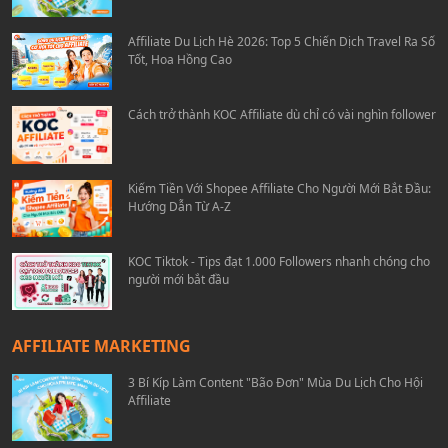
Affiliate Du Lịch Hè 2026: Top 5 Chiến Dịch Travel Ra Số
Tốt, Hoa Hồng Cao
Cách trở thành KOC Affiliate dù chỉ có vài nghìn follower
Kiếm Tiền Với Shopee Affiliate Cho Người Mới Bắt Đầu:
Hướng Dẫn Từ A-Z
KOC Tiktok - Tips đạt 1.000 Followers nhanh chóng cho
người mới bắt đầu
AFFILIATE MARKETING
3 Bí Kíp Làm Content "Bão Đơn" Mùa Du Lịch Cho Hội
Affiliate