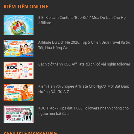
KIẾM TIỀN ONLINE
3 Bí Kíp Làm Content "Bão Đơn" Mùa Du Lịch Cho Hội
Affiliate
Affiliate Du Lịch Hè 2026: Top 5 Chiến Dịch Travel Ra Số
Tốt, Hoa Hồng Cao
Cách trở thành KOC Affiliate dù chỉ có vài nghìn follower
Kiếm Tiền Với Shopee Affiliate Cho Người Mới Bắt Đầu:
Hướng Dẫn Từ A-Z
KOC Tiktok - Tips đạt 1.000 Followers nhanh chóng cho
người mới bắt đầu
AFFILIATE MARKETING