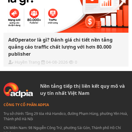
AdOperator là gì? Đánh giá chi tiết nền tảng
quảng cáo traffic chất lượng với hơn 80.000
publisher
Huyền Trang
04-08-2026
0
Nền tảng tiếp thị liên kết quy mô và
uy tín nhất Việt Nam
CÔNG TY CỔ PHẦN ADPIA
Trụ sở chính: Tầng 29 tòa nhà Handico, đường Phạm Hùng, phường Yên Hoà,
Thành phố Hà Nội
CN Miền Nam: 98 Nguyễn Công Trứ, phường Sài Gòn, Thành phố Hồ Chí