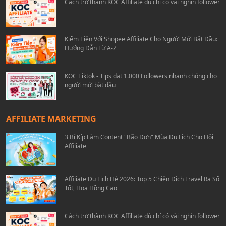
Cách trở thành KOC Affiliate dù chỉ có vài nghìn follower
Kiếm Tiền Với Shopee Affiliate Cho Người Mới Bắt Đầu:
Hướng Dẫn Từ A-Z
KOC Tiktok - Tips đạt 1.000 Followers nhanh chóng cho
người mới bắt đầu
AFFILIATE MARKETING
3 Bí Kíp Làm Content "Bão Đơn" Mùa Du Lịch Cho Hội
Affiliate
Affiliate Du Lịch Hè 2026: Top 5 Chiến Dịch Travel Ra Số
Tốt, Hoa Hồng Cao
Cách trở thành KOC Affiliate dù chỉ có vài nghìn follower