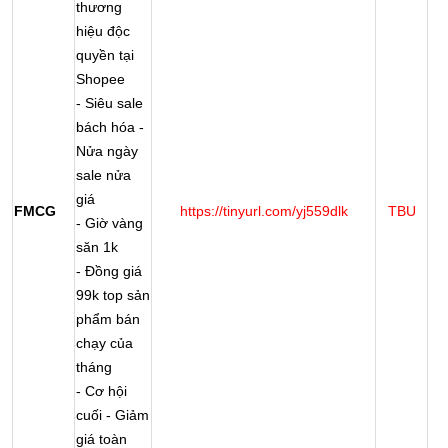
thương
hiệu độc
quyền tại
Shopee
- Siêu sale
bách hóa -
Nửa ngày
sale nửa
giá
FMCG
https://tinyurl.com/yj559dlk
TBU
h
- Giờ vàng
săn 1k
- Đồng giá
99k top sản
phẩm bán
chạy của
tháng
- Cơ hội
cuối - Giảm
giá toàn