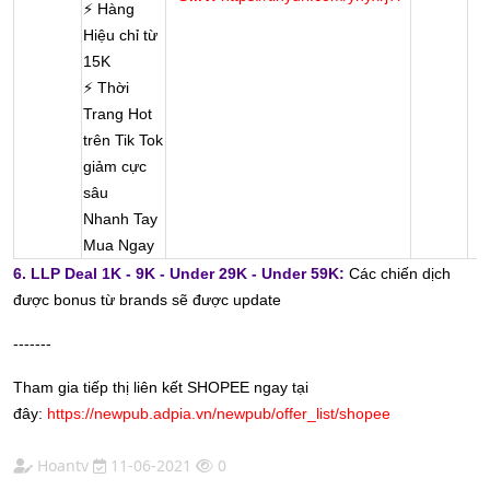
⚡ Hàng
Hiệu chỉ từ
15K
⚡ Thời
Trang Hot
trên Tik Tok
giảm cực
sâu
Nhanh Tay
Mua Ngay
6. LLP Deal 1K - 9K - Under 29K - Under 59K:
Các chiến dịch
được bonus từ brands sẽ được update
-------
Tham gia tiếp thị liên kết SHOPEE ngay tại
đây:
https://newpub.adpia.vn/newpub/offer_list/shopee
Hoantv
11-06-2021
0