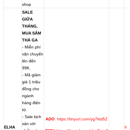
shop
SALE
GIỮA
THÁNG,
MUA SẮM
THẢ GA
- Miễn phí
vận chuyển
lên đến
99K.
- Mã giảm
giá 1 triệu
đồng cho
ngành
hàng điện
tử.
- Sale kịch
ADO
: https://tinyurl.com/yg7ktd52
sàn với
ELHA
ht