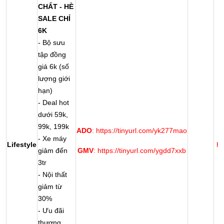
CHẤT - HÈ
SALE CHỈ
6K
- Bộ sưu
tập đồng
giá 6k (số
lượng giới
hạn)
- Deal hot
dưới 59k,
99k, 199k
ADO
: https://tinyurl.com/yk277mao
- Xe máy
Lifestyle
ht
giảm đến
GMV
: https://tinyurl.com/ygdd7xxb
3tr
- Nội thất
giảm từ
30%
- Ưu đãi
thương