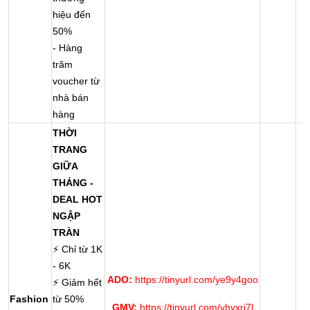
hiệu đến
50%
- Hàng
trăm
voucher từ
nhà bán
hàng
THỜI
TRANG
GIỮA
THÁNG -
DEAL HOT
NGẬP
TRÀN
⚡ Chỉ từ 1K
- 6K
ADO:
https://tinyurl.com/ye9y4goo
⚡ Giảm hết
Fashion
từ 50%
h
GMV:
https://tinyurl.com/yhyxrj7l