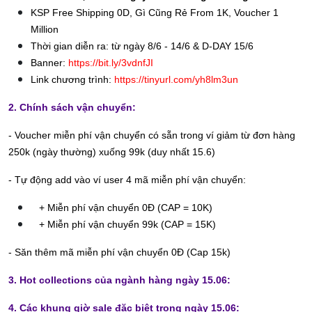
KSP Free Shipping 0D, Gì Cũng Rẻ From 1K, Voucher 1
Million
Thời gian diễn ra: từ ngày 8/6 - 14/6 & D-DAY 15/6
Banner:
https://bit.ly/3vdnfJI
Link chương trình:
https://tinyurl.com/yh8lm3un
2. Chính sách vận chuyển:
- Voucher miễn phí vận chuyển có sẵn trong ví giảm từ đơn hàng
250k (ngày thường) xuống 99k (duy nhất 15.6)
- Tự động add vào ví user 4 mã miễn phí vận chuyển:
+ Miễn phí vận chuyển 0Đ (CAP = 10K)
+ Miễn phí vận chuyển 99k (CAP = 15K)
- Săn thêm mã miễn phí vận chuyển 0Đ (Cap 15k)
3. Hot collections của ngành hàng ngày 15.06:
4. Các khung giờ sale đặc biệt trong ngày 15.06: