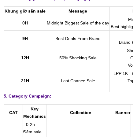
Khung giờ săn sale
Message
K
Midn
0H
Midnight Biggest Sale of the day
Best highlig
B
9H
Best Deals From Brand
Brand Fla
Shoc
12H
50% Shocking Sale
CB 
Vouc
LPP 1K - 9K
21H
Last Chance Sale
Top b
5. Category Campaign:
Key
CAT
Collection
Banner
Mechanics
- 0-2h:
Đêm sale