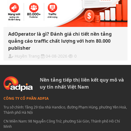
AdOperator là gì? Đánh giá chi tiết nền tảng
quảng cáo traffic chất lượng với hơn 80.000
publisher
Huyền Trang
04-08-2026
0
Nền tảng tiếp thị liên kết quy mô và
uy tín nhất Việt Nam
CÔNG TY CỔ PHẦN ADPIA
Trụ sở chính: Tầng 29 tòa nhà Handico, đường Phạm Hùng, phường Yên Hoà,
Thành phố Hà Nội
CN Miền Nam: 98 Nguyễn Công Trứ, phường Sài Gòn, Thành phố Hồ Chí
Minh