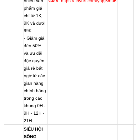
nhiều sản
GMV
: https://tinyurl.com/yhpj5mu6
phẩm giá
chỉ từ 1K,
9K và dưới
99K.
- Giảm giá
đến 50%
và ưu đãi
độc quyền
giá rẻ bất
ngờ từ các
gian hàng
chính hãng
trong các
khung 0H -
9H - 12H -
21H.
SIÊU HỘI
SỐNG