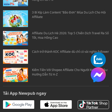
3 Bí Kíp Làm Content "Bão Đơn" Mùa Du Lịch Cho Hội
Affiliate
Affiliate Du Lịch Hè 2026: Top 5 Chiến Dịch Travel Ra Số
Tốt, Hoa Hồng Cao
Cách trở thành KOC Affiliate dù chỉ có vài nghìn follower
Kiếm Tiền Với Shopee Affiliate Cho Người Mới Bắt Đầu:
Hướng Dẫn Từ A-Z
Tải App Newpub ngay