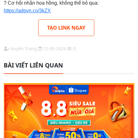
? Cơ hội nhận hoa hồng, không thể bỏ qua:
https://adpvn.co/3kZX
TẠO LINK NGAY
Huyền Trang
12-09-2024
0
BÀI VIẾT LIÊN QUAN