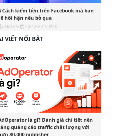
4 Cách kiếm tiền trên Facebook mà bạn
sẽ hối hận nếu bỏ qua
Hoantv
30-12-2016
0
I VIẾT NỔI BẬT
AdOperator là gì? Đánh giá chi tiết nền
tảng quảng cáo traffic chất lượng với
hơn 80.000 publisher