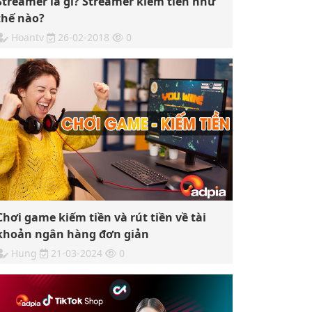
Streamer là gì? Streamer kiếm tiền như
thế nào?
Hoantv
26-02-2018
0
Chơi game kiếm tiền và rút tiền về tài
khoản ngân hàng đơn giản
Hung
21-03-2024
0