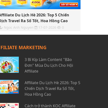
Affiliate Du Lịch Hè 2026: Top 5 Chiến
Dịch Travel Ra Số Tốt, Hoa Hồng Cao
Ngoc Anh Nguyen
17-07-2026
0
FFILIATE MARKETING
3 Bí Kíp Làm Content "Bão
Đơn" Mùa Du Lịch Cho Hội
Affiliate
Affiliate Du Lịch Hè 2026: Top 5
Chiến Dịch Travel Ra Số Tốt,
Hoa Hồng Cao
Cách trở thành KOC Affiliate