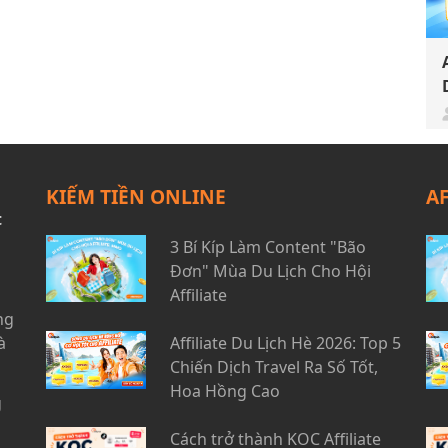
KIẾM TIỀN ONLINE
A
t
3 Bí Kíp Làm Content "Bão
Đơn" Mùa Du Lịch Cho Hội
Affiliate
ng
à
Affiliate Du Lịch Hè 2026: Top 5
Chiến Dịch Travel Ra Số Tốt,
Hoa Hồng Cao
g
Cách trở thành KOC Affiliate