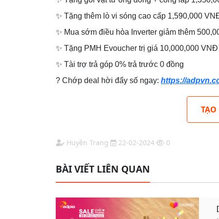
✨ Tặng thêm lò vi sóng cao cấp 1,590,000 VN
✨ Mua sớm điều hòa Inverter giảm thêm 500,
✨ Tặng PMH Evoucher trị giá 10,000,000 VNĐ
✨ Tài trợ trả góp 0% trả trước 0 đồng
? Chớp deal hời đẩy số ngay:
https://adpvn.
TẠO
Huyền Trang
22-02-2024
0
BÀI VIẾT LIÊN QUAN