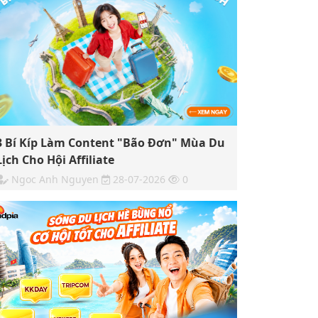
3 Bí Kíp Làm Content "Bão Đơn" Mùa Du
Lịch Cho Hội Affiliate
Ngoc Anh Nguyen
28-07-2026
0