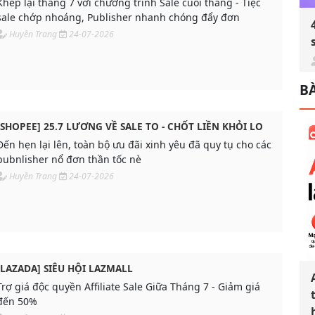
Khép lại tháng 7 với chương trình Sale cuối tháng - Tiệc
sale chớp nhoáng, Publisher nhanh chóng đẩy đơn
Huyền Trang
24-07-2026
BÀ
[SHOPEE] 25.7 LƯƠNG VỀ SALE TO - CHỐT LIỀN KHỎI LO
Đến hẹn lại lên, toàn bộ ưu đãi xinh yêu đã quy tụ cho các
pubnlisher nổ đơn thần tốc nè
Huyền Trang
24-07-2026
[LAZADA] SIÊU HỘI LAZMALL
Trợ giá độc quyền Affiliate Sale Giữa Tháng 7 - Giảm giá
đến 50%