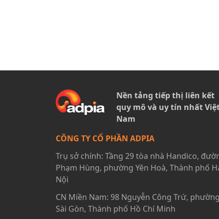
Nền tảng tiếp thị liên kết
quy mô và uy tín nhất Việ
Nam
CÔNG TY CỔ PHẦN ADPIA
Trụ sở chính: Tầng 29 tòa nhà Handico, đườ
Phạm Hùng, phường Yên Hoà, Thành phố H
Nội
CN Miền Nam: 98 Nguyễn Công Trứ, phườn
Sài Gòn, Thành phố Hồ Chí Minh