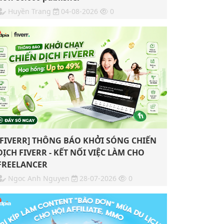
Huyền Trang
04-08-2026
0
[FIVERR] THÔNG BÁO KHỞI SÓNG CHIẾN
DỊCH FIVERR - KẾT NỐI VIỆC LÀM CHO
FREELANCER
Ngoc Anh Nguyen
28-07-2026
0