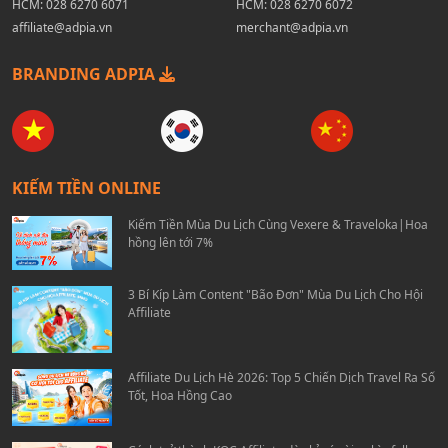
HCM:
028 6270 6071
HCM:
028 6270 6072
affiliate@adpia.vn
merchant@adpia.vn
BRANDING ADPIA
KIẾM TIỀN ONLINE
Kiếm Tiền Mùa Du Lịch Cùng Vexere & Traveloka|Hoa
hồng lên tới 7%
3 Bí Kíp Làm Content "Bão Đơn" Mùa Du Lịch Cho Hội
Affiliate
Affiliate Du Lịch Hè 2026: Top 5 Chiến Dịch Travel Ra Số
Tốt, Hoa Hồng Cao