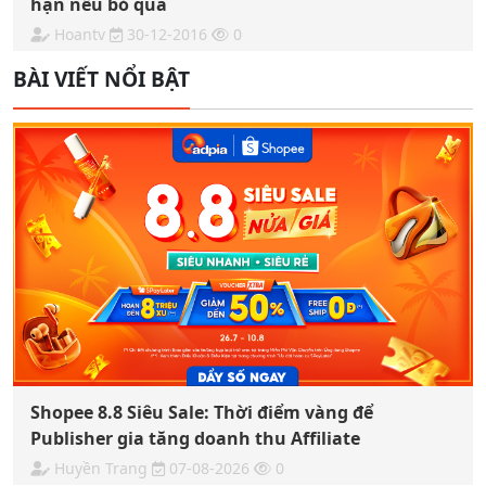
hận nếu bỏ qua
Hoantv
30-12-2016
0
BÀI VIẾT NỔI BẬT
Shopee 8.8 Siêu Sale: Thời điểm vàng để
Publisher gia tăng doanh thu Affiliate
Huyền Trang
07-08-2026
0