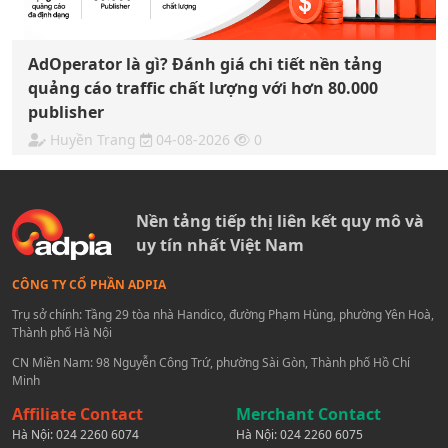
AdOperator là gì? Đánh giá chi tiết nền tảng
quảng cáo traffic chất lượng với hơn 80.000
publisher
Huyền Trang
04-08-2026
0
Nền tảng tiếp thị liên kết quy mô và
uy tín nhất Việt Nam
CÔNG TY CỔ PHẦN ADPIA
Trụ sở chính: Tầng 29 tòa nhà Handico, đường Phạm Hùng, phường Yên Hoà,
Thành phố Hà Nội
CN Miền Nam: 98 Nguyễn Công Trứ, phường Sài Gòn, Thành phố Hồ Chí
Minh
Affiliate Contact
Merchant Contact
Hà Nội:
024 2260 6074
Hà Nội:
024 2260 6075