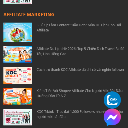
AFFILIATE MARKETING
3 Bí Kíp Làm Content "Bão Đơn" Mùa Du Lịch Cho Hội
Affiliate
Affiliate Du Lịch Hè 2026: Top 5 Chiến Dịch Travel Ra Số
Tốt, Hoa Hồng Cao
Cách trở thành KOC Affiliate dù chỉ có vài nghìn follower
Kiếm Tiền Với Shopee Affiliate Cho Người Mới Bắt Đầu:
Hướng Dẫn Từ A-Z
KOC Tiktok - Tips đạt 1.000 Followers nhanh chóng cho
người mới bắt đầu