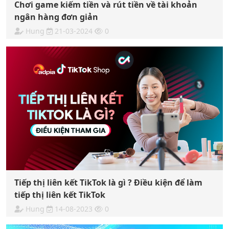
Chơi game kiếm tiền và rút tiền về tài khoản
ngân hàng đơn giản
Hung
21-03-2024
0
Tiếp thị liên kết TikTok là gì ? Điều kiện để làm
tiếp thị liên kết TikTok
Hung
14-08-2023
0