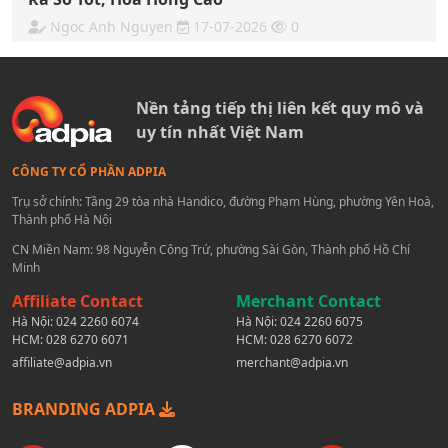
Ngoc Anh Nguyen
17-07-2026
0
Nền tảng tiếp thị liên kết quy mô và
uy tín nhất Việt Nam
CÔNG TY CỔ PHẦN ADPIA
Trụ sở chính: Tầng 29 tòa nhà Handico, đường Phạm Hùng, phường Yên Hoà,
Thành phố Hà Nội
CN Miền Nam: 98 Nguyễn Công Trứ, phường Sài Gòn, Thành phố Hồ Chí
Minh
Affiliate Contact
Merchant Contact
Hà Nội:
024 2260 6074
Hà Nội:
024 2260 6075
HCM:
028 6270 6071
HCM:
028 6270 6072
affiliate@adpia.vn
merchant@adpia.vn
BRANDING ADPIA