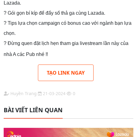
Lazada.
? Gói gọn bí kíp để đẩy số thả ga cùng Lazada.
? Tips lựa chọn campaign có bonus cao với ngành bạn lựa
chọn.
? Đừng quen đặt lịch hẹn tham gia livestream lần này của
nhà A các Pub nhé ‼️
TẠO LINK NGAY
Huyền Trang
21-03-2024
0
BÀI VIẾT LIÊN QUAN