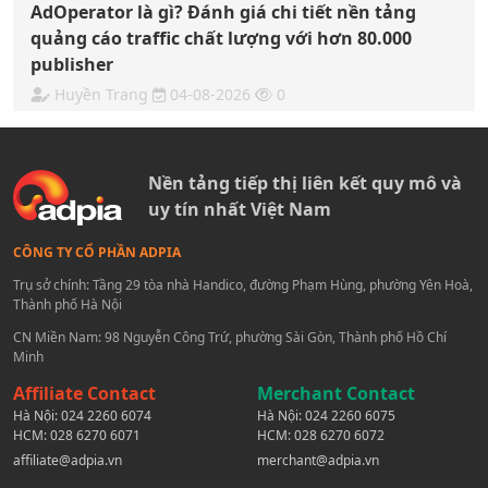
AdOperator là gì? Đánh giá chi tiết nền tảng
quảng cáo traffic chất lượng với hơn 80.000
publisher
Huyền Trang
04-08-2026
0
Nền tảng tiếp thị liên kết quy mô và
uy tín nhất Việt Nam
CÔNG TY CỔ PHẦN ADPIA
Trụ sở chính: Tầng 29 tòa nhà Handico, đường Phạm Hùng, phường Yên Hoà,
Thành phố Hà Nội
CN Miền Nam: 98 Nguyễn Công Trứ, phường Sài Gòn, Thành phố Hồ Chí
Minh
Affiliate Contact
Merchant Contact
Hà Nội:
024 2260 6074
Hà Nội:
024 2260 6075
HCM:
028 6270 6071
HCM:
028 6270 6072
affiliate@adpia.vn
merchant@adpia.vn