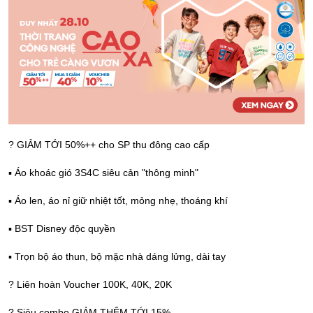
? GIẢM TỚI 50%++ cho SP thu đông cao cấp
▪️ Áo khoác gió 3S4C siêu cản "thông minh"
▪️ Áo len, áo nỉ giữ nhiệt tốt, mỏng nhẹ, thoáng khí
▪️ BST Disney độc quyền
▪️ Trọn bộ áo thun, bộ mặc nhà dáng lửng, dài tay
? Liên hoàn Voucher 100K, 40K, 20K
? Siêu combo GIẢM THÊM TỚI 15%