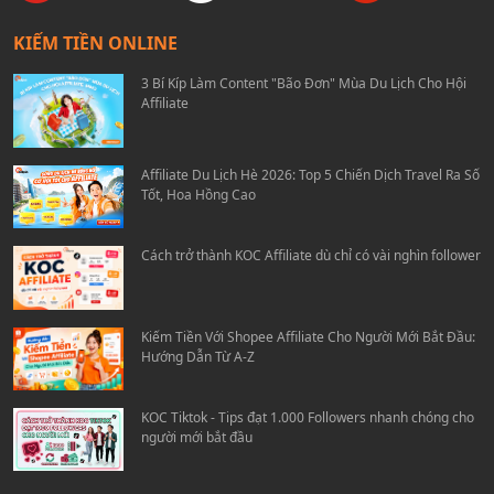
KIẾM TIỀN ONLINE
3 Bí Kíp Làm Content "Bão Đơn" Mùa Du Lịch Cho Hội
Affiliate
Affiliate Du Lịch Hè 2026: Top 5 Chiến Dịch Travel Ra Số
Tốt, Hoa Hồng Cao
Cách trở thành KOC Affiliate dù chỉ có vài nghìn follower
Kiếm Tiền Với Shopee Affiliate Cho Người Mới Bắt Đầu:
Hướng Dẫn Từ A-Z
KOC Tiktok - Tips đạt 1.000 Followers nhanh chóng cho
người mới bắt đầu