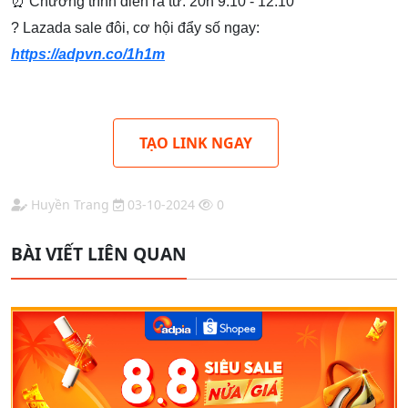
⏰ Chương trình diễn ra từ: 20h 9.10 - 12.10
? Lazada sale đôi, cơ hội đẩy số ngay:
https://adpvn.co/1h1m
TẠO LINK NGAY
Huyền Trang
03-10-2024
0
BÀI VIẾT LIÊN QUAN