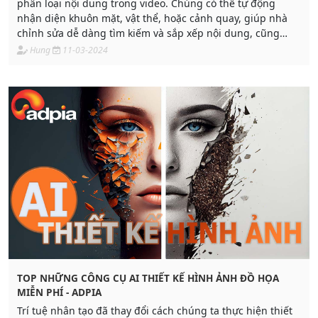
phân loại nội dung trong video. Chúng có thể tự động
nhận diện khuôn mặt, vật thể, hoặc cảnh quay, giúp nhà
chỉnh sửa dễ dàng tìm kiếm và sắp xếp nội dung, cũng
như áp dụng các hiệu chỉnh tự động dựa trên nội dung.
Hung
11-03-2024
TOP NHỮNG CÔNG CỤ AI THIẾT KẾ HÌNH ẢNH ĐỒ HỌA
MIỄN PHÍ - ADPIA
Trí tuệ nhân tạo đã thay đổi cách chúng ta thực hiện thiết