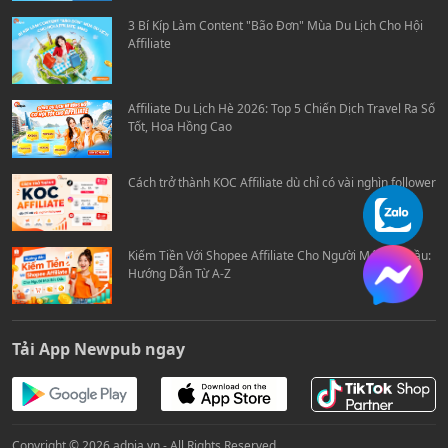
3 Bí Kíp Làm Content "Bão Đơn" Mùa Du Lịch Cho Hội
Affiliate
Affiliate Du Lịch Hè 2026: Top 5 Chiến Dịch Travel Ra Số
Tốt, Hoa Hồng Cao
Cách trở thành KOC Affiliate dù chỉ có vài nghìn follower
Kiếm Tiền Với Shopee Affiliate Cho Người Mới Bắt Đầu:
Hướng Dẫn Từ A-Z
Tải App Newpub ngay
Copyright © 2026 adpia.vn - All Rights Reserved.