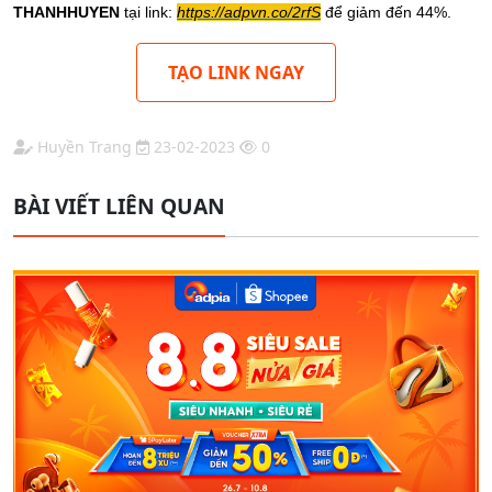
THANHHUYEN
tại link:
https://adpvn.co/2rfS
để giảm đến 44%.
TẠO LINK NGAY
Huyền Trang
23-02-2023
0
BÀI VIẾT LIÊN QUAN