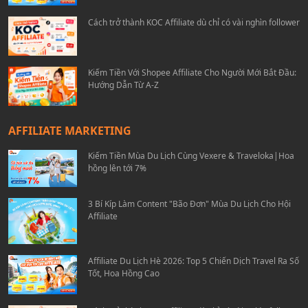
Cách trở thành KOC Affiliate dù chỉ có vài nghìn follower
Kiếm Tiền Với Shopee Affiliate Cho Người Mới Bắt Đầu:
Hướng Dẫn Từ A-Z
AFFILIATE MARKETING
Kiếm Tiền Mùa Du Lịch Cùng Vexere & Traveloka|Hoa
hồng lên tới 7%
3 Bí Kíp Làm Content "Bão Đơn" Mùa Du Lịch Cho Hội
Affiliate
Affiliate Du Lịch Hè 2026: Top 5 Chiến Dịch Travel Ra Số
Tốt, Hoa Hồng Cao