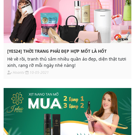
[YES24] THỜI TRANG PHÁI ĐẸP HỢP MỐT LÀ HỐT
Hè về rồi, tranh thủ sắm nhiều quần áo đẹp, diện thật tươi
xinh, rạng rỡ mỗi ngày nhé nàng!
Hoantv
10-05-2021