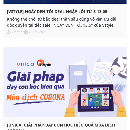
[VSTYLE] NGÀY ĐEN TỐI DEAL NGẬP LỐI TỪ 8-13.05
Không thể chối từ bão deal thần sầu cùng vô vàn ưu đãi
độc quyền tại tiệc sale "NGÀY ĐEN TỐI 13.5" của Vstyle.
Hoantv
10-05-2021
[UNICA] GIẢI PHÁP DẠY CON HỌC HIỆU QUẢ MÙA DỊCH