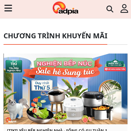
CHƯƠNG TRÌNH KHUYẾN MÃI
[TIKI] YÊU BẾP NGHIỆN NHÀ - SỐNG CÓ GU TUẦN 1