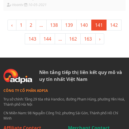
Hoantv
10-05-2021
‹
1
2
...
138
139
140
141
142
143
144
...
162
163
›
Nền tảng tiếp thị liên kết quy mô và
uy tín nhất Việt Nam
CÔNG TY CỔ PHẦN ADPIA
Trụ sở chính: Tầng 29 tòa nhà Handico, đường Phạm Hùng, phường Yên Hoà,
Thành phố Hà Nội
CN Miền Nam: 98 Nguyễn Công Trứ, phường Sài Gòn, Thành phố Hồ Chí
Minh
Affiliate Contact
Merchant Contact