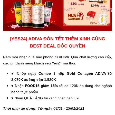
[YES24] ADIVA ĐÓN TẾT THÊM XINH CÙNG
BEST DEAL ĐỘC QUYỀN
Năm mới nhận quà hào phóng từ ADIVA. Quà chất lượng cao cấp,
cực xịn dành riêng khách yêu Yes24 mà thôi.
♥️ Chớp ngay
Combo 3 hộp Gold Collagen ADIVA từ
2.070K xuống còn 1.520K
♥️ Nhập
FOOD15 giảm 15%
tối đa 120K áp dụng cho ngành
hàng thực phẩm
♥️ Nhận QUÀ TẶNG túi xách hoặc bao lì xì
Thời gian áp dụng: Từ ngày 08/01 - 15/01/2021