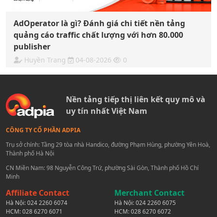
AdOperator là gì? Đánh giá chi tiết nền tảng
quảng cáo traffic chất lượng với hơn 80.000
publisher
Huyền Trang
04-08-2026
0
Nền tảng tiếp thị liên kết quy mô và
uy tín nhất Việt Nam
CÔNG TY CỔ PHẦN ADPIA
Trụ sở chính: Tầng 29 tòa nhà Handico, đường Phạm Hùng, phường Yên Hoà,
Thành phố Hà Nội
CN Miền Nam: 98 Nguyễn Công Trứ, phường Sài Gòn, Thành phố Hồ Chí
Minh
Affiliate Contact
Merchant Contact
Hà Nội:
024 2260 6074
Hà Nội:
024 2260 6075
HCM:
028 6270 6071
HCM:
028 6270 6072