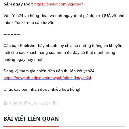
Sắm ngay thôi:
https://tinyurl.com/y2jycsv7
Vào Yes24.vn hóng deal và rinh ngay deal giá đẹp + QUÀ về nhé!
Inbox Yes24 nếu cần tư vấn.
------------
Các bạn Publisher hãy nhanh tay chia sẻ những thông tin khuyến
mãi cho các khách hàng của mình để đẩy số thật mạnh trong
những ngày này nhé!
Đăng ký tham gia chiến dịch tiếp thị liên kết yes24:
https://newpub.adpia.vn/newpub/offer_list/yes24
Chúc các bạn nhận được nhiều hoa hồng!
Hoantv
08-01-2021
0
BÀI VIẾT LIÊN QUAN